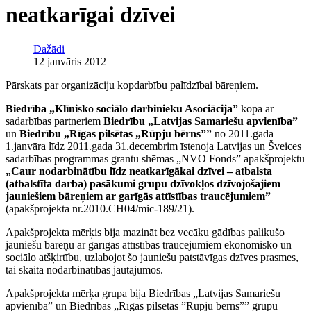
neatkarīgai dzīvei
Dažādi
12 janvāris 2012
Pārskats par organizāciju kopdarbību palīdzībai bāreņiem.
Biedrība „Klīnisko sociālo darbinieku Asociācija”
kopā ar
sadarbības partneriem
Biedrību „Latvijas Samariešu apvienība”
un
Biedrību „Rīgas pilsētas „Rūpju bērns””
no 2011.gada
1.janvāra līdz 2011.gada 31.decembrim īstenoja Latvijas un Šveices
sadarbības programmas grantu shēmas „NVO Fonds” apakšprojektu
„Caur nodarbinātību līdz neatkarīgākai dzīvei – atbalsta
(atbalstīta darba) pasākumi grupu dzīvokļos dzīvojošajiem
jauniešiem bāreņiem ar garīgās attīstības traucējumiem”
(apakšprojekta nr.2010.CH04/mic-189/21).
Apakšprojekta mērķis bija mazināt bez vecāku gādības palikušo
jauniešu bāreņu ar garīgās attīstības traucējumiem ekonomisko un
sociālo atšķirtību, uzlabojot šo jauniešu patstāvīgas dzīves prasmes,
tai skaitā nodarbinātības jautājumos.
Apakšprojekta mērķa grupa bija Biedrības „Latvijas Samariešu
apvienība” un Biedrības „Rīgas pilsētas ”Rūpju bērns”” grupu