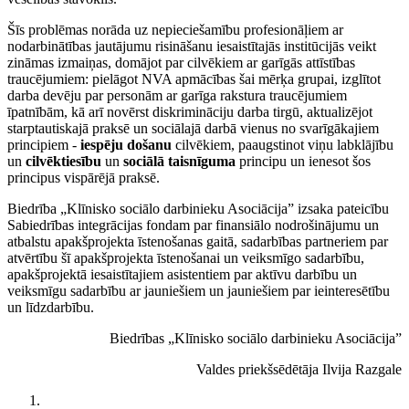
Šīs problēmas norāda uz nepieciešamību profesionāļiem ar
nodarbinātības jautājumu risināšanu iesaistītajās institūcijās veikt
zināmas izmaiņas, domājot par cilvēkiem ar garīgās attīstības
traucējumiem: pielāgot NVA apmācības šai mērķa grupai, izglītot
darba devēju par personām ar garīga rakstura traucējumiem
īpatnībām, kā arī novērst diskrimināciju darba tirgū, aktualizējot
starptautiskajā praksē un sociālajā darbā vienus no svarīgākajiem
principiem -
iespēju došanu
cilvēkiem, paaugstinot viņu labklājību
un
cilvēktiesību
un
sociālā taisnīguma
principu un ienesot šos
principus vispārējā praksē.
Biedrība „Klīnisko sociālo darbinieku Asociācija” izsaka pateicību
Sabiedrības integrācijas fondam par finansiālo nodrošinājumu un
atbalstu apakšprojekta īstenošanas gaitā, sadarbības partneriem par
atvērtību šī apakšprojekta īstenošanai un veiksmīgo sadarbību,
apakšprojektā iesaistītajiem asistentiem par aktīvu darbību un
veiksmīgu sadarbību ar jauniešiem un jauniešiem par ieinteresētību
un līdzdarbību.
Biedrības „Klīnisko sociālo darbinieku Asociācija”
Valdes priekšsēdētāja Ilvija Razgale