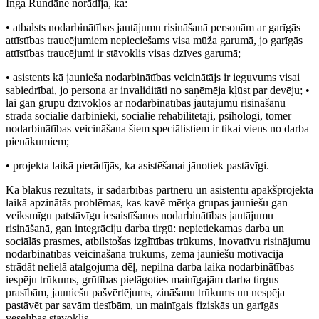
Inga Rundāne norādīja, ka:
• atbalsts nodarbinātības jautājumu risināšanā personām ar garīgās
attīstības traucējumiem nepieciešams visa mūža garumā, jo garīgās
attīstības traucējumi ir stāvoklis visas dzīves garumā;
• asistents kā jaunieša nodarbinātības veicinātājs ir ieguvums visai
sabiedrībai, jo persona ar invaliditāti no saņēmēja kļūst par devēju; •
lai gan grupu dzīvokļos ar nodarbinātības jautājumu risināšanu
strādā sociālie darbinieki, sociālie rehabilitētāji, psihologi, tomēr
nodarbinātības veicināšana šiem speciālistiem ir tikai viens no darba
pienākumiem;
• projekta laikā pierādījās, ka asistēšanai jānotiek pastāvīgi.
Kā blakus rezultāts, ir sadarbības partneru un asistentu apakšprojekta
laikā apzinātās problēmas, kas kavē mērķa grupas jauniešu gan
veiksmīgu patstāvīgu iesaistīšanos nodarbinātības jautājumu
risināšanā, gan integrāciju darba tirgū: nepietiekamas darba un
sociālās prasmes, atbilstošas izglītības trūkums, inovatīvu risinājumu
nodarbinātības veicināšanā trūkums, zema jauniešu motivācija
strādāt nelielā atalgojuma dēļ, nepilna darba laika nodarbinātības
iespēju trūkums, grūtības pielāgoties mainīgajām darba tirgus
prasībām, jauniešu pašvērtējums, zināšanu trūkums un nespēja
pastāvēt par savām tiesībām, un mainīgais fiziskās un garīgās
veselības stāvoklis.