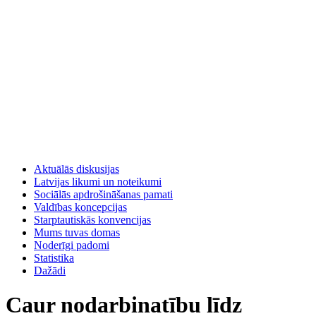
Aktuālās diskusijas
Latvijas likumi un noteikumi
Sociālās apdrošināšanas pamati
Valdības koncepcijas
Starptautiskās konvencijas
Mums tuvas domas
Noderīgi padomi
Statistika
Dažādi
Caur nodarbinatību līdz