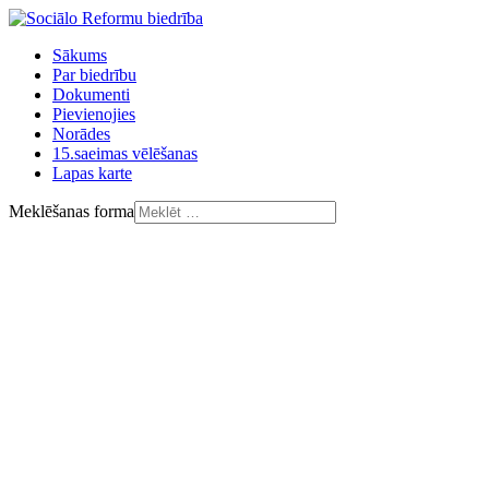
Sākums
Par biedrību
Dokumenti
Pievienojies
Norādes
15.saeimas vēlēšanas
Lapas karte
Meklēšanas forma