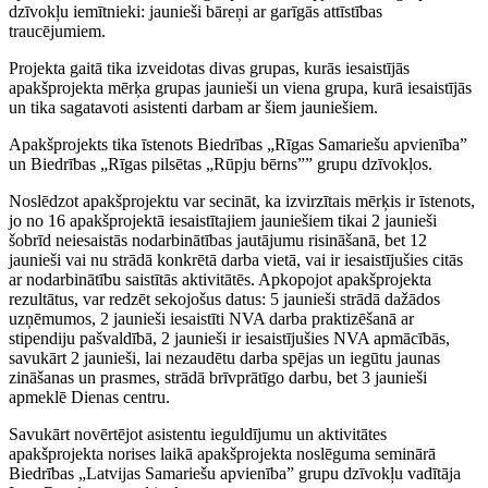
dzīvokļu iemītnieki: jaunieši bāreņi ar garīgās attīstības
traucējumiem.
Projekta gaitā tika izveidotas divas grupas, kurās iesaistījās
apakšprojekta mērķa grupas jaunieši un viena grupa, kurā iesaistījās
un tika sagatavoti asistenti darbam ar šiem jauniešiem.
Apakšprojekts tika īstenots Biedrības „Rīgas Samariešu apvienība”
un Biedrības „Rīgas pilsētas „Rūpju bērns”” grupu dzīvokļos.
Noslēdzot apakšprojektu var secināt, ka izvirzītais mērķis ir īstenots,
jo no 16 apakšprojektā iesaistītajiem jauniešiem tikai 2 jaunieši
šobrīd neiesaistās nodarbinātības jautājumu risināšanā, bet 12
jaunieši vai nu strādā konkrētā darba vietā, vai ir iesaistījušies citās
ar nodarbinātību saistītās aktivitātēs. Apkopojot apakšprojekta
rezultātus, var redzēt sekojošus datus: 5 jaunieši strādā dažādos
uzņēmumos, 2 jaunieši iesaistīti NVA darba praktizēšanā ar
stipendiju pašvaldībā, 2 jaunieši ir iesaistījušies NVA apmācībās,
savukārt 2 jaunieši, lai nezaudētu darba spējas un iegūtu jaunas
zināšanas un prasmes, strādā brīvprātīgo darbu, bet 3 jaunieši
apmeklē Dienas centru.
Savukārt novērtējot asistentu ieguldījumu un aktivitātes
apakšprojekta norises laikā apakšprojekta noslēguma seminārā
Biedrības „Latvijas Samariešu apvienība” grupu dzīvokļu vadītāja