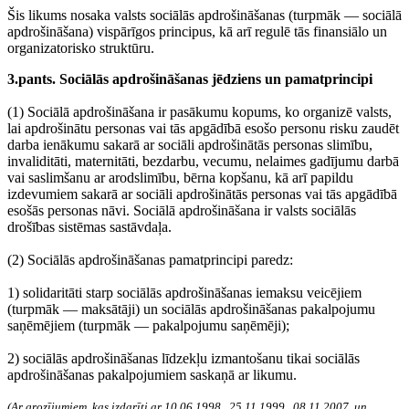
Šis likums nosaka valsts sociālās apdrošināšanas (turpmāk — sociālā
apdrošināšana) vispārīgos principus, kā arī regulē tās finansiālo un
organizatorisko struktūru.
3.pants. Sociālās apdrošināšanas jēdziens un pamatprincipi
(1) Sociālā apdrošināšana ir pasākumu kopums, ko organizē valsts,
lai apdrošinātu personas vai tās apgādībā esošo personu risku zaudēt
darba ienākumu sakarā ar sociāli apdrošinātās personas slimību,
invaliditāti, maternitāti, bezdarbu, vecumu, nelaimes gadījumu darbā
vai saslimšanu ar arodslimību, bērna kopšanu, kā arī papildu
izdevumiem sakarā ar sociāli apdrošinātās personas vai tās apgādībā
esošās personas nāvi. Sociālā apdrošināšana ir valsts sociālās
drošības sistēmas sastāvdaļa.
(2) Sociālās apdrošināšanas pamatprincipi paredz:
1) solidaritāti starp sociālās apdrošināšanas iemaksu veicējiem
(turpmāk — maksātāji) un sociālās apdrošināšanas pakalpojumu
saņēmējiem (turpmāk — pakalpojumu saņēmēji);
2) sociālās apdrošināšanas līdzekļu izmantošanu tikai sociālās
apdrošināšanas pakalpojumiem saskaņā ar likumu.
(Ar grozījumiem, kas izdarīti ar 10.06.1998., 25.11.1999., 08.11.2007. un