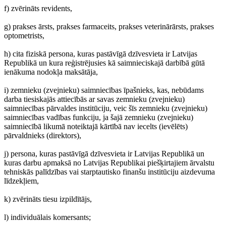
f) zvērināts revidents,
g) prakses ārsts, prakses farmaceits, prakses veterinārārsts, prakses
optometrists,
h) cita fiziskā persona, kuras pastāvīgā dzīvesvieta ir Latvijas
Republikā un kura reģistrējusies kā saimnieciskajā darbībā gūtā
ienākuma nodokļa maksātāja,
i) zemnieku (zvejnieku) saimniecības īpašnieks, kas, nebūdams
darba tiesiskajās attiecībās ar savas zemnieku (zvejnieku)
saimniecības pārvaldes institūciju, veic šīs zemnieku (zvejnieku)
saimniecības vadības funkciju, ja šajā zemnieku (zvejnieku)
saimniecībā likumā noteiktajā kārtībā nav iecelts (ievēlēts)
pārvaldnieks (direktors),
j) persona, kuras pastāvīgā dzīvesvieta ir Latvijas Republikā un
kuras darbu apmaksā no Latvijas Republikai piešķirtajiem ārvalstu
tehniskās palīdzības vai starptautisko finanšu institūciju aizdevuma
līdzekļiem,
k) zvērināts tiesu izpildītājs,
l) individuālais komersants;