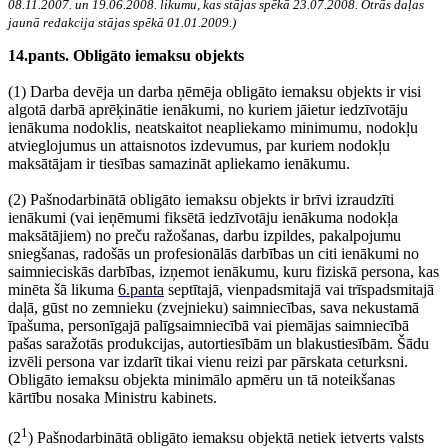
08.11.2007. un 19.06.2008. likumu, kas stājas spēkā 23.07.2008. Otrās daļas
jaunā redakcija stājas spēkā 01.01.2009.)
14.pants. Obligāto iemaksu objekts
(1) Darba devēja un darba ņēmēja obligāto iemaksu objekts ir visi
algotā darbā aprēķinātie ienākumi, no kuriem jāietur iedzīvotāju
ienākuma nodoklis, neatskaitot neapliekamo minimumu, nodokļu
atvieglojumus un attaisnotos izdevumus, par kuriem nodokļu
maksātājam ir tiesības samazināt apliekamo ienākumu.
(2) Pašnodarbinātā obligāto iemaksu objekts ir brīvi izraudzīti
ienākumi (vai ieņēmumi fiksētā iedzīvotāju ienākuma nodokļa
maksātājiem) no preču ražošanas, darbu izpildes, pakalpojumu
sniegšanas, radošās un profesionālās darbības un citi ienākumi no
saimnieciskās darbības, izņemot ienākumu, kuru fiziskā persona, kas
minēta šā likuma
6.panta
septītajā, vienpadsmitajā vai trīspadsmitajā
daļā, gūst no zemnieku (zvejnieku) saimniecības, sava nekustamā
īpašuma, personīgajā palīgsaimniecībā vai piemājas saimniecībā
pašas saražotās produkcijas, autortiesībām un blakustiesībām. Šādu
izvēli persona var izdarīt tikai vienu reizi par pārskata ceturksni.
Obligāto iemaksu objekta minimālo apmēru un tā noteikšanas
kārtību nosaka Ministru kabinets.
1
(2
) Pašnodarbinātā obligāto iemaksu objektā netiek ietverts valsts