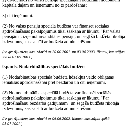
kapitāla daļām un ieņēmumi no to pārdošanas;
3) citi ieņēmumi.
(2) No valsts pensiju speciālā budžeta var finansēt sociālās
apdrošināšanas pakalpojumus tikai saskaņā ar likumu "Par valsts
pensijām", izņemot invaliditātes pensiju, un segt šā budžeta rīkotāja
izdevumus, kas saistīti ar budžeta administrēšanu.
(Ar grozījumiem, kas izdarīti ar 20.06.2001. un 03.04.2003. likumu, kas stājas
spēkā 01.05.2003.)
9.pants. Nodarbinātības speciālais budžets
(1) Nodarbinātības speciālā budžeta līdzekļus veido obligātās
iemaksas apdrošināšanai pret bezdarbu un citi ieņēmumi.
(2) No nodarbinātības speciālā budžeta var finansēt sociālās
apdrošināšanas pakalpojumus tikai saskaņā ar likumu "
Par
apdrošināšanu bezdarba gadījumam
" un segt šā budžeta rīkotāja
izdevumus, kas saistīti ar budžeta administrēšanu.
(Ar grozījumiem, kas izdarīti ar 06.06.2002. likumu, kas stājas spēkā
05.07.2002.)