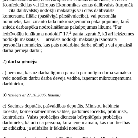
Konfederācijas vai Eiropas Ekonomikas zonas dalībvalsts (turpmāk
— cita dalībvalsts) nodokļu maksātājs vai citas dalībvalsts
komersanta filiāle (pastāvīgā pārstāvniecība), vai personāla
nomnieks, kas izmanto tāda mikrouzņēmuma pakalpojumus, kurš
sniedz darbaspēka nodrošināšanas pakalpojumus likuma “
Par
2
iedzīvotāju ienākuma nodokli
” 17.
panta izpratnē, kā arī iekšzemes
nodokļu maksātājs — ārvalsts nodokļu maksātāja iznomāta
personāla nomnieks, kas pats nodarbina darba ņēmēju vai apmaksā
darba ņēmēja darbu;
2)
darba ņēmējs:
a) persona, kas uz darba līguma pamata par nolīgto darba samaksu
veic noteiktu darbu darba devēja vadībā, izņemot mikrouzņēmuma
darbinieku,
b)
,
(izslēgts ar 27.10.2005. likumu)
c) Saeimas deputāts, pašvaldības deputāts, Ministru kabineta
loceklis, komercsabiedrības valdes, padomes loceklis, prokūrists,
kontrolieris, Valsts probācijas dienesta brīvprātīgais probācijas
darbinieks, kā arī cita persona, kura ieņem amatu, kas dod tiesības
uz atlīdzību, ja atlīdzība ir faktiski noteikta,