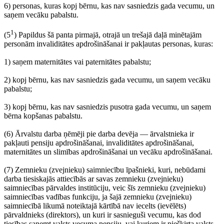
6) personas, kuras kopj bērnu, kas nav sasniedzis gada vecumu, un
saņem vecāku pabalstu.
1
(5
) Papildus šā panta pirmajā, otrajā un trešajā daļā minētajām
personām invaliditātes apdrošināšanai ir pakļautas personas, kuras:
1) saņem maternitātes vai paternitātes pabalstu;
2) kopj bērnu, kas nav sasniedzis gada vecumu, un saņem vecāku
pabalstu;
3) kopj bērnu, kas nav sasniedzis pusotra gada vecumu, un saņem
bērna kopšanas pabalstu.
(6) Ārvalstu darba ņēmēji pie darba devēja — ārvalstnieka ir
pakļauti pensiju apdrošināšanai, invaliditātes apdrošināšanai,
maternitātes un slimības apdrošināšanai un vecāku apdrošināšanai.
(7) Zemnieku (zvejnieku) saimniecību īpašnieki, kuri, nebūdami
darba tiesiskajās attiecībās ar savas zemnieku (zvejnieku)
saimniecības pārvaldes institūciju, veic šīs zemnieku (zvejnieku)
saimniecības vadības funkciju, ja šajā zemnieku (zvejnieku)
saimniecībā likumā noteiktajā kārtībā nav iecelts (ievēlēts)
pārvaldnieks (direktors), un kuri ir sasnieguši vecumu, kas dod
tiesības saņemt valsts vecuma pensiju, vai kuriem ir piešķirta valsts