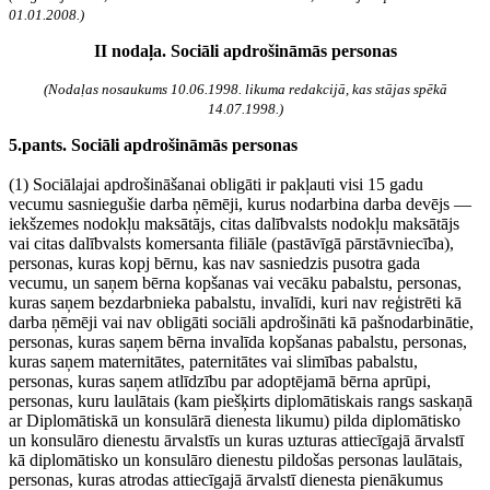
01.01.2008.)
II nodaļa. Sociāli apdrošināmās personas
(Nodaļas nosaukums 10.06.1998. likuma redakcijā, kas stājas spēkā
14.07.1998.)
5.pants. Sociāli apdrošināmās personas
(1) Sociālajai apdrošināšanai obligāti ir pakļauti visi 15 gadu
vecumu sasniegušie darba ņēmēji, kurus nodarbina darba devējs —
iekšzemes nodokļu maksātājs, citas dalībvalsts nodokļu maksātājs
vai citas dalībvalsts komersanta filiāle (pastāvīgā pārstāvniecība),
personas, kuras kopj bērnu, kas nav sasniedzis pusotra gada
vecumu, un saņem bērna kopšanas vai vecāku pabalstu, personas,
kuras saņem bezdarbnieka pabalstu, invalīdi, kuri nav reģistrēti kā
darba ņēmēji vai nav obligāti sociāli apdrošināti kā pašnodarbinātie,
personas, kuras saņem bērna invalīda kopšanas pabalstu, personas,
kuras saņem maternitātes, paternitātes vai slimības pabalstu,
personas, kuras saņem atlīdzību par adoptējamā bērna aprūpi,
personas, kuru laulātais (kam piešķirts diplomātiskais rangs saskaņā
ar Diplomātiskā un konsulārā dienesta likumu) pilda diplomātisko
un konsulāro dienestu ārvalstīs un kuras uzturas attiecīgajā ārvalstī
kā diplomātisko un konsulāro dienestu pildošas personas laulātais,
personas, kuras atrodas attiecīgajā ārvalstī dienesta pienākumus