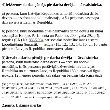
4)
iekšzemes darba ņēmējs pie darba devēja — ārvalstnieka
:
a) persona, kuru Latvijas Republikas teritorijā nodarbina darba
devējs — ārvalstu nodokļu maksātājs, ja šīs personas pastāvīgā
dzīvesvieta ir Latvijas Republikā,
b) persona, kuru nodarbina citas dalībvalsts darba devējs un kurai
saskaņā ar Eiropas Parlamenta un Padomes 2004.gada 29.aprīļa
regulas (EK) Nr.
883/2004
par sociālās nodrošināšanas sistēmu
koordinēšanu (turpmāk — regula) 11., 12., 13., 14., 15. un 16.pantu
piemēro Latvijas Republikas normatīvos aktus;
5)
ārvalstu darba ņēmējs pie darba devēja — ārvalstnieka
—
persona, kuru nodarbina darba devējs — ārvalstu nodokļu
maksātājs, ja šīs personas pastāvīgā dzīvesvieta nav Latvijas
Republikā un tā uzturas Latvijas Republikā 183 dienas vai ilgāk
jebkurā 12 mēnešu periodā, kas sākas vai beidzas taksācijas gadā.
(Ar grozījumiem, kas izdarīti ar 10.06.1998., 25.11.1999., 20.06.2001.,
06.06.2002., 03.04.2003., 22.01.2004., 17.03.2005., 27.10.2005., 15.06.2006.,
19.06.2008., 11.12.2008., 16.06.2009., 27.05.2010., 09.08.2010., 20.12.2010.
un 15.12.2011. likumu, kas stājas spēkā 01.01.2012.)
2.pants. Likuma mērķis