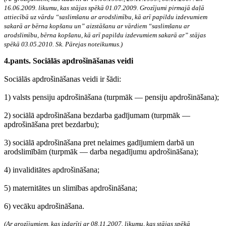
16.06.2009. likumu, kas stājas spēkā 01.07.2009. Grozījumi pirmajā daļā
attiecībā uz vārdu “saslimšanu ar arodslimību, kā arī papildu izdevumiem
sakarā ar bērna kopšanu un” aizstāšanu ar vārdiem “saslimšanu ar
arodslimību, bērna kopšanu, kā arī papildu izdevumiem sakarā ar” stājas
spēkā 03.05.2010. Sk. Pārejas noteikumus.)
4.pants. Sociālās apdrošināšanas veidi
Sociālās apdrošināšanas veidi ir šādi:
1) valsts pensiju apdrošināšana (turpmāk — pensiju apdrošināšana);
2) sociālā apdrošināšana bezdarba gadījumam (turpmāk —
apdrošināšana pret bezdarbu);
3) sociālā apdrošināšana pret nelaimes gadījumiem darbā un
arodslimībām (turpmāk — darba negadījumu apdrošināšana);
4) invaliditātes apdrošināšana;
5) maternitātes un slimības apdrošināšana;
6) vecāku apdrošināšana.
(Ar grozījumiem, kas izdarīti ar 08.11.2007. likumu, kas stājas spēkā