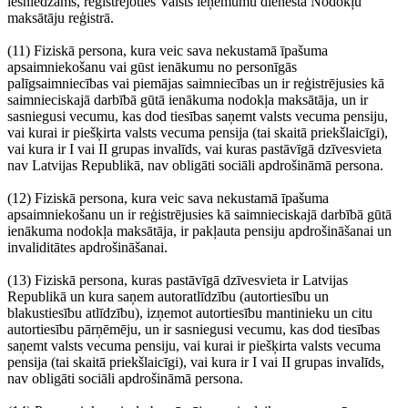
iesniedzams, reģistrējoties Valsts ieņēmumu dienesta Nodokļu
maksātāju reģistrā.
(11) Fiziskā persona, kura veic sava nekustamā īpašuma
apsaimniekošanu vai gūst ienākumu no personīgās
palīgsaimniecības vai piemājas saimniecības un ir reģistrējusies kā
saimnieciskajā darbībā gūtā ienākuma nodokļa maksātāja, un ir
sasniegusi vecumu, kas dod tiesības saņemt valsts vecuma pensiju,
vai kurai ir piešķirta valsts vecuma pensija (tai skaitā priekšlaicīgi),
vai kura ir I vai II grupas invalīds, vai kuras pastāvīgā dzīvesvieta
nav Latvijas Republikā, nav obligāti sociāli apdrošināmā persona.
(12) Fiziskā persona, kura veic sava nekustamā īpašuma
apsaimniekošanu un ir reģistrējusies kā saimnieciskajā darbībā gūtā
ienākuma nodokļa maksātāja, ir pakļauta pensiju apdrošināšanai un
invaliditātes apdrošināšanai.
(13) Fiziskā persona, kuras pastāvīgā dzīvesvieta ir Latvijas
Republikā un kura saņem autoratlīdzību (autortiesību un
blakustiesību atlīdzību), izņemot autortiesību mantinieku un citu
autortiesību pārņēmēju, un ir sasniegusi vecumu, kas dod tiesības
saņemt valsts vecuma pensiju, vai kurai ir piešķirta valsts vecuma
pensija (tai skaitā priekšlaicīgi), vai kura ir I vai II grupas invalīds,
nav obligāti sociāli apdrošināmā persona.