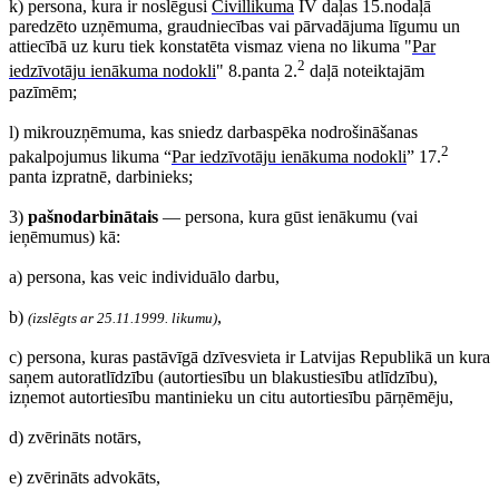
k) persona, kura ir noslēgusi
Civillikuma
IV daļas 15.nodaļā
paredzēto uzņēmuma, graudniecības vai pārvadājuma līgumu un
attiecībā uz kuru tiek konstatēta vismaz viena no likuma "
Par
2
iedzīvotāju ienākuma nodokli
" 8.panta 2.
daļā noteiktajām
pazīmēm;
l) mikrouzņēmuma, kas sniedz darbaspēka nodrošināšanas
2
pakalpojumus likuma “
Par iedzīvotāju ienākuma nodokli
” 17.
panta izpratnē, darbinieks;
3)
pašnodarbinātais
— persona, kura gūst ienākumu (vai
ieņēmumus) kā:
a) persona, kas veic individuālo darbu,
b)
,
(izslēgts ar 25.11.1999. likumu)
c) persona, kuras pastāvīgā dzīvesvieta ir Latvijas Republikā un kura
saņem autoratlīdzību (autortiesību un blakustiesību atlīdzību),
izņemot autortiesību mantinieku un citu autortiesību pārņēmēju,
d) zvērināts notārs,
e) zvērināts advokāts,