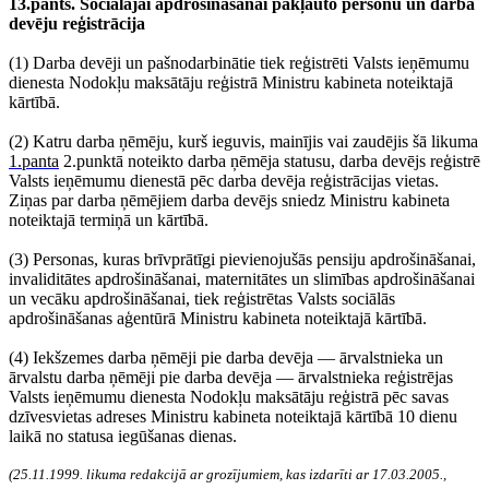
13.pants. Sociālajai apdrošināšanai pakļauto personu un darba
devēju reģistrācija
(1) Darba devēji un pašnodarbinātie tiek reģistrēti Valsts ieņēmumu
dienesta Nodokļu maksātāju reģistrā Ministru kabineta noteiktajā
kārtībā.
(2) Katru darba ņēmēju, kurš ieguvis, mainījis vai zaudējis šā likuma
1.panta
2.punktā noteikto darba ņēmēja statusu, darba devējs reģistrē
Valsts ieņēmumu dienestā pēc darba devēja reģistrācijas vietas.
Ziņas par darba ņēmējiem darba devējs sniedz Ministru kabineta
noteiktajā termiņā un kārtībā.
(3) Personas, kuras brīvprātīgi pievienojušās pensiju apdrošināšanai,
invaliditātes apdrošināšanai, maternitātes un slimības apdrošināšanai
un vecāku apdrošināšanai, tiek reģistrētas Valsts sociālās
apdrošināšanas aģentūrā Ministru kabineta noteiktajā kārtībā.
(4) Iekšzemes darba ņēmēji pie darba devēja — ārvalstnieka un
ārvalstu darba ņēmēji pie darba devēja — ārvalstnieka reģistrējas
Valsts ieņēmumu dienesta Nodokļu maksātāju reģistrā pēc savas
dzīvesvietas adreses Ministru kabineta noteiktajā kārtībā 10 dienu
laikā no statusa iegūšanas dienas.
(25.11.1999. likuma redakcijā ar grozījumiem, kas izdarīti ar 17.03.2005.,