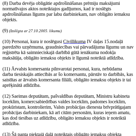
(8) Darba devēja obligātie apdrošināšanas prēmiju maksājumi
normatīvajos aktos noteiktajos gadījumos, kad ir noslēgts
apdrošināšanas līgums par labu darbiniekam, nav obligāto iemaksu
objekts.
(9)
(Izslēgta ar 27.10.2005. likumu)
(10) Personai, kura ir noslēgusi
Civillikuma
IV daļas 15.nodaļā
paredzēto uzņēmuma, graudniecības vai pārvadājuma līgumu un nav
reģistrēta kā saimnieciskajā darbībā gūtā ienākuma nodokļa
maksātāja, obligāto iemaksu objekts ir līgumā noteiktā atlīdzība.
(11) Ārvalsts komersanta pilnvarotai personai, kura, nebūdama
darba tiesiskajās attiecībās ar šo komersantu, pārstāv to darbībās, kas
saistītas ar ārvalsts komersanta filiāli, obligāto iemaksu objekts ir tai
aprēķinātā atlīdzība.
(12) Saeimas deputātam, pašvaldības deputātam, Ministru kabineta
loceklim, komercsabiedrības valdes loceklim, padomes loceklim,
prokūristam, kontrolierim, Valsts probācijas dienesta brīvprātīgajam
probācijas darbiniekam, kā arī citām personām, kuras ieņem amatu,
kas dod tiesības uz atlīdzību, obligāto iemaksu objekts ir noteiktā
atlīdzība.
(13) Šā panta piektajā daļā noteiktais obligāto iemaksu objekta