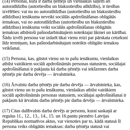
(14) Personai, kura ir darba ņēmējs un vienlaikus saņem arī
autoratlīdzību (autortiesību un blakustiesību atlīdzību), ir tiesības
izvēlēties: vai nu no autoratlīdzības (autortiesību un blakustiesību
atlīdzības) ienākuma neveikt sociālās apdrošināšanas obligātās
iemaksas, vai no autoratlīdzības (autortiesību un blakustiesību
atlīdzības) ienākuma veikt sociālās apdrošināšanas obligātās
iemaksas atbilstoši pašnodarbinātajiem noteiktajai likmei un kārtībai.
Šādu izvēli persona var izdarīt tikai vienu reizi par pārskata ceturksni
līdz termiņam, kas pašnodarbinātajam noteikts obligāto iemaksu
veikšanai.
(15) Persona, kas, gūstot vienu un to pašu ienākumu, vienlaikus
atbilst vairākiem sociāli apdrošināmās personas statusiem, sociālajai
apdrošināšanai ir pakļauta kā darba ņēmējs vai iekšzemes darba
ņēmējs pie darba devēja — ārvalstnieka.
(16) Ārvalstu darba ņēmējs pie darba devēja — ārvalstnieka, kas,
gūstot vienu un to pašu ienākumu, vienlaikus atbilst vairākiem
sociāli apdrošināmās personas statusiem, sociālajai apdrošināšanai ir
pakļauts kā ārvalstu darba ņēmējs pie darba devēja — ārvalstnieka.
(17) Citas dalībvalsts darba devējs ar personu, kurai saskaņā ar
regulas 11., 12., 13., 14., 15. un 16.pantu piemēro Latvijas
Republikas normatīvos aktus, var vienoties par to, kādā statusā šī
persona veiks obligātās iemaksas: darba ņēmēja statusā vai