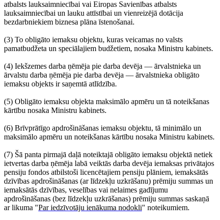
atbalsts lauksaimniecībai vai Eiropas Savienības atbalsts
lauksaimniecībai un lauku attīstībai un vienreizējā dotācija
bezdarbniekiem biznesa plāna īstenošanai.
(3) To obligāto iemaksu objektu, kuras veicamas no valsts
pamatbudžeta un speciālajiem budžetiem, nosaka Ministru kabinets.
(4) Iekšzemes darba ņēmēja pie darba devēja — ārvalstnieka un
ārvalstu darba ņēmēja pie darba devēja — ārvalstnieka obligāto
iemaksu objekts ir saņemtā atlīdzība.
(5) Obligāto iemaksu objekta maksimālo apmēru un tā noteikšanas
kārtību nosaka Ministru kabinets.
(6) Brīvprātīgo apdrošināšanas iemaksu objektu, tā minimālo un
maksimālo apmēru un noteikšanas kārtību nosaka Ministru kabinets.
(7) Šā panta pirmajā daļā noteiktajā obligāto iemaksu objektā netiek
ietvertas darba ņēmēja labā veiktās darba devēja iemaksas privātajos
pensiju fondos atbilstoši licencētajiem pensiju plāniem, iemaksātās
dzīvības apdrošināšanas (ar līdzekļu uzkrāšanu) prēmiju summas un
iemaksātās dzīvības, veselības vai nelaimes gadījumu
apdrošināšanas (bez līdzekļu uzkrāšanas) prēmiju summas saskaņā
ar likuma "
Par iedzīvotāju ienākuma nodokli
" noteikumiem.