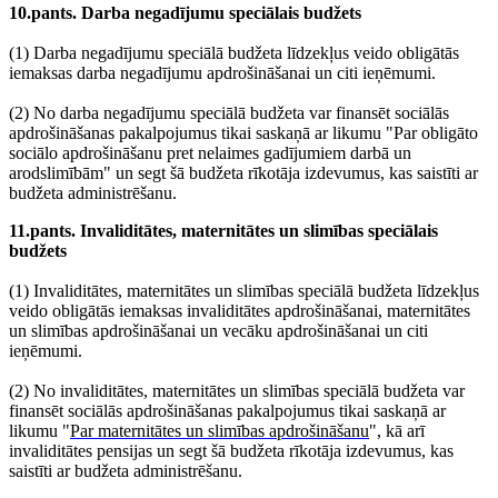
10.pants. Darba negadījumu speciālais budžets
(1) Darba negadījumu speciālā budžeta līdzekļus veido obligātās
iemaksas darba negadījumu apdrošināšanai un citi ieņēmumi.
(2) No darba negadījumu speciālā budžeta var finansēt sociālās
apdrošināšanas pakalpojumus tikai saskaņā ar likumu "Par obligāto
sociālo apdrošināšanu pret nelaimes gadījumiem darbā un
arodslimībām" un segt šā budžeta rīkotāja izdevumus, kas saistīti ar
budžeta administrēšanu.
11.pants. Invaliditātes, maternitātes un slimības speciālais
budžets
(1) Invaliditātes, maternitātes un slimības speciālā budžeta līdzekļus
veido obligātās iemaksas invaliditātes apdrošināšanai, maternitātes
un slimības apdrošināšanai un vecāku apdrošināšanai un citi
ieņēmumi.
(2) No invaliditātes, maternitātes un slimības speciālā budžeta var
finansēt sociālās apdrošināšanas pakalpojumus tikai saskaņā ar
likumu "
Par maternitātes un slimības apdrošināšanu
", kā arī
invaliditātes pensijas un segt šā budžeta rīkotāja izdevumus, kas
saistīti ar budžeta administrēšanu.