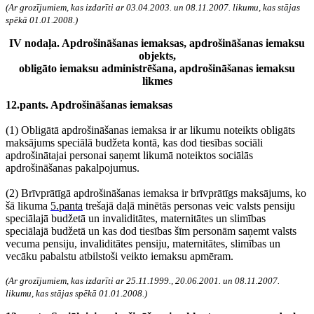
(Ar grozījumiem, kas izdarīti ar 03.04.2003. un 08.11.2007. likumu, kas stājas
spēkā 01.01.2008.)
IV nodaļa. Apdrošināšanas iemaksas, apdrošināšanas iemaksu
objekts,
obligāto iemaksu administrēšana, apdrošināšanas iemaksu
likmes
12.pants. Apdrošināšanas iemaksas
(1) Obligātā apdrošināšanas iemaksa ir ar likumu noteikts obligāts
maksājums speciālā budžeta kontā, kas dod tiesības sociāli
apdrošinātajai personai saņemt likumā noteiktos sociālās
apdrošināšanas pakalpojumus.
(2) Brīvprātīgā apdrošināšanas iemaksa ir brīvprātīgs maksājums, ko
šā likuma
5.panta
trešajā daļā minētās personas veic valsts pensiju
speciālajā budžetā un invaliditātes, maternitātes un slimības
speciālajā budžetā un kas dod tiesības šīm personām saņemt valsts
vecuma pensiju, invaliditātes pensiju, maternitātes, slimības un
vecāku pabalstu atbilstoši veikto iemaksu apmēram.
(Ar grozījumiem, kas izdarīti ar 25.11.1999., 20.06.2001. un 08.11.2007.
likumu, kas stājas spēkā 01.01.2008.)