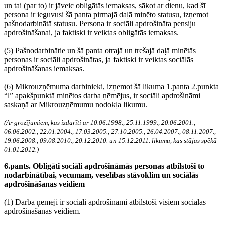
un tai (par to) ir jāveic obligātās iemaksas, sākot ar dienu, kad šī
persona ir ieguvusi šā panta pirmajā daļā minēto statusu, izņemot
pašnodarbinātā statusu. Persona ir sociāli apdrošināta pensiju
apdrošināšanai, ja faktiski ir veiktas obligātās iemaksas.
(5) Pašnodarbinātie un šā panta otrajā un trešajā daļā minētās
personas ir sociāli apdrošinātas, ja faktiski ir veiktas sociālās
apdrošināšanas iemaksas.
(6) Mikrouzņēmuma darbinieki, izņemot šā likuma
1.panta
2.punkta
“l” apakšpunktā minētos darba ņēmējus, ir sociāli apdrošināmi
saskaņā ar
Mikrouzņēmumu nodokļa likumu
.
(Ar grozījumiem, kas izdarīti ar 10.06.1998., 25.11.1999., 20.06.2001.,
06.06.2002., 22.01.2004., 17.03.2005., 27.10.2005., 26.04.2007., 08.11.2007.,
19.06.2008., 09.08.2010., 20.12.2010. un 15.12.2011. likumu, kas stājas spēkā
01.01.2012.)
6.pants. Obligāti sociāli apdrošināmās personas atbilstoši to
nodarbinātībai, vecumam, veselības stāvoklim un sociālās
apdrošināšanas veidiem
(1) Darba ņēmēji ir sociāli apdrošināmi atbilstoši visiem sociālās
apdrošināšanas veidiem.