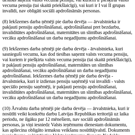
vecuma pensija (tai skaitā priekšlaicīgi), vai kuri ir I vai II grupas
invalīdi, nav obligāti sociāli apdrošināmās personas.
(8) Iekšzemes darba ņēmēji pie darba devēja — ārvalstnieka ir
pakļauti pensiju apdrošināšanai, apdrošināšanai pret bezdarbu,
invaliditātes apdrošināšanai, maternitātes un slimības apdrošināšanai,
vecāku apdrošināšanai un darba negadījumu apdrošināšanai.
(9) Iekšzemes darba ņēmēji pie darba devēja - ārvalstnieka, kuri
sasnieguši vecumu, kas dod tiesības saņemt valsts vecuma pensiju,
vai kuriem ir piešķirta valsts vecuma pensija (tai skaitā priekšlaicīgi),
ir pakļauti pensiju apdrošināšanai, maternitātes un slimības
apdrošināšanai, vecāku apdrošināšanai un darba negadījumu
apdrošināšanai. Iekšzemes darba ņēmēji pie darba devēja -
ārvalstnieka, kuri ir izdienas pensiju saņēmēji vai invalīdi - valsts
speciālo pensiju saņēmēji, ir pakļauti pensiju apdrošināšanai,
invaliditātes apdrošināšanai, maternitātes un slimības apdrošināšanai,
vecāku apdrošināšanai un darba negadījumu apdrošināšanai.
(10) Ārvalstu darba ņēmēji pie darba devēja — ārvalstnieka, kuri ir
nosūtīti veikt konkrētu darbu Latvijas Republikas teritorijā uz laika
periodu, ne ilgāku par 12 mēnešiem, nav sociāli apdrošināmās
personas, ja viņi iesniedz Valsts ieņēmumu dienestam dokumentu,
kas apliecina obligāto iemaksu veikšanu nosūtītājvalstī. Dokuments