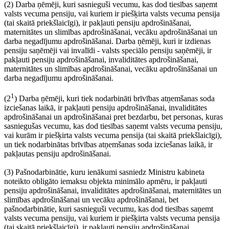
(2) Darba ņēmēji, kuri sasnieguši vecumu, kas dod tiesības saņemt
valsts vecuma pensiju, vai kuriem ir piešķirta valsts vecuma pensija
(tai skaitā priekšlaicīgi), ir pakļauti pensiju apdrošināšanai,
maternitātes un slimības apdrošināšanai, vecāku apdrošināšanai un
darba negadījumu apdrošināšanai. Darba ņēmēji, kuri ir izdienas
pensiju saņēmēji vai invalīdi - valsts speciālo pensiju saņēmēji, ir
pakļauti pensiju apdrošināšanai, invaliditātes apdrošināšanai,
maternitātes un slimības apdrošināšanai, vecāku apdrošināšanai un
darba negadījumu apdrošināšanai.
1
(2
) Darba ņēmēji, kuri tiek nodarbināti brīvības atņemšanas soda
izciešanas laikā, ir pakļauti pensiju apdrošināšanai, invaliditātes
apdrošināšanai un apdrošināšanai pret bezdarbu, bet personas, kuras
sasniegušas vecumu, kas dod tiesības saņemt valsts vecuma pensiju,
vai kurām ir piešķirta valsts vecuma pensija (tai skaitā priekšlaicīgi),
un tiek nodarbinātas brīvības atņemšanas soda izciešanas laikā, ir
pakļautas pensiju apdrošināšanai.
(3) Pašnodarbinātie, kuru ienākumi sasniedz Ministru kabineta
noteikto obligāto iemaksu objekta minimālo apmēru, ir pakļauti
pensiju apdrošināšanai, invaliditātes apdrošināšanai, maternitātes un
slimības apdrošināšanai un vecāku apdrošināšanai, bet
pašnodarbinātie, kuri sasnieguši vecumu, kas dod tiesības saņemt
valsts vecuma pensiju, vai kuriem ir piešķirta valsts vecuma pensija
(tai skaitā priekšlaicīgi), ir pakļauti pensiju apdrošināšanai,