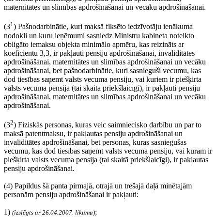
maternitātes un slimības apdrošināšanai un vecāku apdrošināšanai.
1
(3
) Pašnodarbinātie, kuri maksā fiksēto iedzīvotāju ienākuma
nodokli un kuru ieņēmumi sasniedz Ministru kabineta noteikto
obligāto iemaksu objekta minimālo apmēru, kas reizināts ar
koeficientu 3,3, ir pakļauti pensiju apdrošināšanai, invaliditātes
apdrošināšanai, maternitātes un slimības apdrošināšanai un vecāku
apdrošināšanai, bet pašnodarbinātie, kuri sasnieguši vecumu, kas
dod tiesības saņemt valsts vecuma pensiju, vai kuriem ir piešķirta
valsts vecuma pensija (tai skaitā priekšlaicīgi), ir pakļauti pensiju
apdrošināšanai, maternitātes un slimības apdrošināšanai un vecāku
apdrošināšanai.
2
(3
) Fiziskās personas, kuras veic saimniecisko darbību un par to
maksā patentmaksu, ir pakļautas pensiju apdrošināšanai un
invaliditātes apdrošināšanai, bet personas, kuras sasniegušas
vecumu, kas dod tiesības saņemt valsts vecuma pensiju, vai kurām ir
piešķirta valsts vecuma pensija (tai skaitā priekšlaicīgi), ir pakļautas
pensiju apdrošināšanai.
(4) Papildus šā panta pirmajā, otrajā un trešajā daļā minētajām
personām pensiju apdrošināšanai ir pakļauti:
1)
;
(izslēgts ar 26.04.2007. likumu)