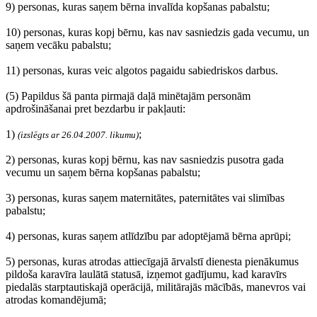
9) personas, kuras saņem bērna invalīda kopšanas pabalstu;
10) personas, kuras kopj bērnu, kas nav sasniedzis gada vecumu, un
saņem vecāku pabalstu;
11) personas, kuras veic algotos pagaidu sabiedriskos darbus.
(5) Papildus šā panta pirmajā daļā minētajām personām
apdrošināšanai pret bezdarbu ir pakļauti:
1)
;
(izslēgts ar 26.04.2007. likumu)
2) personas, kuras kopj bērnu, kas nav sasniedzis pusotra gada
vecumu un saņem bērna kopšanas pabalstu;
3) personas, kuras saņem maternitātes, paternitātes vai slimības
pabalstu;
4) personas, kuras saņem atlīdzību par adoptējamā bērna aprūpi;
5) personas, kuras atrodas attiecīgajā ārvalstī dienesta pienākumus
pildoša karavīra laulātā statusā, izņemot gadījumu, kad karavīrs
piedalās starptautiskajā operācijā, militārajās mācībās, manevros vai
atrodas komandējumā;