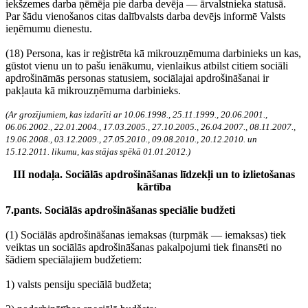
iekšzemes darba ņēmēja pie darba devēja — ārvalstnieka statusā.
Par šādu vienošanos citas dalībvalsts darba devējs informē Valsts
ieņēmumu dienestu.
(18) Persona, kas ir reģistrēta kā mikrouzņēmuma darbinieks un kas,
gūstot vienu un to pašu ienākumu, vienlaikus atbilst citiem sociāli
apdrošināmās personas statusiem, sociālajai apdrošināšanai ir
pakļauta kā mikrouzņēmuma darbinieks.
(Ar grozījumiem, kas izdarīti ar 10.06.1998., 25.11.1999., 20.06.2001.,
06.06.2002., 22.01.2004., 17.03.2005., 27.10.2005., 26.04.2007., 08.11.2007.,
19.06.2008., 03.12.2009., 27.05.2010., 09.08.2010., 20.12.2010. un
15.12.2011. likumu, kas stājas spēkā 01.01.2012.)
III nodaļa. Sociālās apdrošināšanas līdzekļi un to izlietošanas
kārtība
7.pants. Sociālās apdrošināšanas speciālie budžeti
(1) Sociālās apdrošināšanas iemaksas (turpmāk — iemaksas) tiek
veiktas un sociālās apdrošināšanas pakalpojumi tiek finansēti no
šādiem speciālajiem budžetiem:
1) valsts pensiju speciālā budžeta;