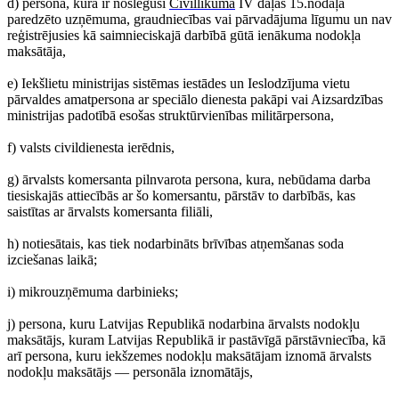
d) persona, kura ir noslēgusi
Civillikuma
IV daļas 15.nodaļā
paredzēto uzņēmuma, graudniecības vai pārvadājuma līgumu un nav
reģistrējusies kā saimnieciskajā darbībā gūtā ienākuma nodokļa
maksātāja,
e) Iekšlietu ministrijas sistēmas iestādes un Ieslodzījuma vietu
pārvaldes amatpersona ar speciālo dienesta pakāpi vai Aizsardzības
ministrijas padotībā esošas struktūrvienības militārpersona,
f) valsts civildienesta ierēdnis,
g) ārvalsts komersanta pilnvarota persona, kura, nebūdama darba
tiesiskajās attiecībās ar šo komersantu, pārstāv to darbībās, kas
saistītas ar ārvalsts komersanta filiāli,
h) notiesātais, kas tiek nodarbināts brīvības atņemšanas soda
izciešanas laikā;
i) mikrouzņēmuma darbinieks;
j) persona, kuru Latvijas Republikā nodarbina ārvalsts nodokļu
maksātājs, kuram Latvijas Republikā ir pastāvīgā pārstāvniecība, kā
arī persona, kuru iekšzemes nodokļu maksātājam iznomā ārvalsts
nodokļu maksātājs — personāla iznomātājs,