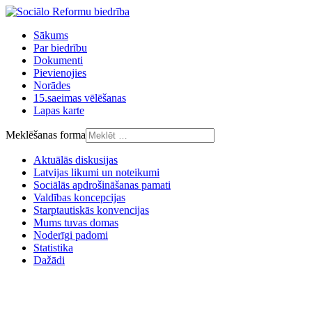
Sākums
Par biedrību
Dokumenti
Pievienojies
Norādes
15.saeimas vēlēšanas
Lapas karte
Meklēšanas forma
Aktuālās diskusijas
Latvijas likumi un noteikumi
Sociālās apdrošināšanas pamati
Valdības koncepcijas
Starptautiskās konvencijas
Mums tuvas domas
Noderīgi padomi
Statistika
Dažādi