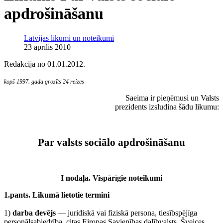
apdrošināšanu
Latvijas likumi un noteikumi
23 aprīlis 2010
Redakcija no 01.01.2012.
kopš 1997. gada grozīts 24 reizes
Saeima ir pieņēmusi un Valsts
prezidents izsludina šādu likumu:
Par valsts sociālo apdrošināšanu
I nodaļa. Vispārīgie noteikumi
1.pants. Likumā lietotie termini
1)
darba devējs
— juridiskā vai fiziskā persona, tiesībspējīga
personālsabiedrība, citas Eiropas Savienības dalībvalsts, Šveices