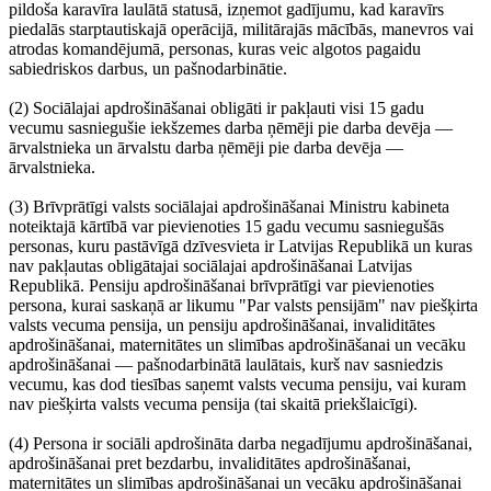
pildoša karavīra laulātā statusā, izņemot gadījumu, kad karavīrs
piedalās starptautiskajā operācijā, militārajās mācībās, manevros vai
atrodas komandējumā, personas, kuras veic algotos pagaidu
sabiedriskos darbus, un pašnodarbinātie.
(2) Sociālajai apdrošināšanai obligāti ir pakļauti visi 15 gadu
vecumu sasniegušie iekšzemes darba ņēmēji pie darba devēja —
ārvalstnieka un ārvalstu darba ņēmēji pie darba devēja —
ārvalstnieka.
(3) Brīvprātīgi valsts sociālajai apdrošināšanai Ministru kabineta
noteiktajā kārtībā var pievienoties 15 gadu vecumu sasniegušās
personas, kuru pastāvīgā dzīvesvieta ir Latvijas Republikā un kuras
nav pakļautas obligātajai sociālajai apdrošināšanai Latvijas
Republikā. Pensiju apdrošināšanai brīvprātīgi var pievienoties
persona, kurai saskaņā ar likumu "Par valsts pensijām" nav piešķirta
valsts vecuma pensija, un pensiju apdrošināšanai, invaliditātes
apdrošināšanai, maternitātes un slimības apdrošināšanai un vecāku
apdrošināšanai — pašnodarbinātā laulātais, kurš nav sasniedzis
vecumu, kas dod tiesības saņemt valsts vecuma pensiju, vai kuram
nav piešķirta valsts vecuma pensija (tai skaitā priekšlaicīgi).
(4) Persona ir sociāli apdrošināta darba negadījumu apdrošināšanai,
apdrošināšanai pret bezdarbu, invaliditātes apdrošināšanai,
maternitātes un slimības apdrošināšanai un vecāku apdrošināšanai