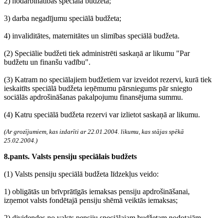
2) nodarbinātības speciālā budžeta;
3) darba negadījumu speciālā budžeta;
4) invaliditātes, maternitātes un slimības speciālā budžeta.
(2) Speciālie budžeti tiek administrēti saskaņā ar likumu "Par
budžetu un finanšu vadību".
(3) Katram no speciālajiem budžetiem var izveidot rezervi, kurā tiek
ieskaitīts speciālā budžeta ieņēmumu pārsniegums pār sniegto
sociālās apdrošināšanas pakalpojumu finansējuma summu.
(4) Katru speciālā budžeta rezervi var izlietot saskaņā ar likumu.
(Ar grozījumiem, kas izdarīti ar 22.01.2004. likumu, kas stājas spēkā
25.02.2004.)
8.pants. Valsts pensiju speciālais budžets
(1) Valsts pensiju speciālā budžeta līdzekļus veido:
1) obligātās un brīvprātīgās iemaksas pensiju apdrošināšanai,
izņemot valsts fondētajā pensiju shēmā veiktās iemaksas;
2) dividendes no valsts pensiju speciālajam budžetam nodotajām