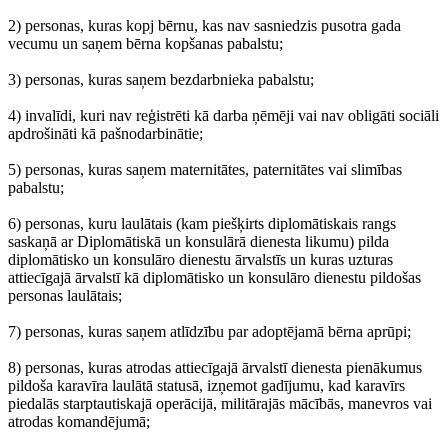
2) personas, kuras kopj bērnu, kas nav sasniedzis pusotra gada
vecumu un saņem bērna kopšanas pabalstu;
3) personas, kuras saņem bezdarbnieka pabalstu;
4) invalīdi, kuri nav reģistrēti kā darba ņēmēji vai nav obligāti sociāli
apdrošināti kā pašnodarbinātie;
5) personas, kuras saņem maternitātes, paternitātes vai slimības
pabalstu;
6) personas, kuru laulātais (kam piešķirts diplomātiskais rangs
saskaņā ar Diplomātiskā un konsulārā dienesta likumu) pilda
diplomātisko un konsulāro dienestu ārvalstīs un kuras uzturas
attiecīgajā ārvalstī kā diplomātisko un konsulāro dienestu pildošas
personas laulātais;
7) personas, kuras saņem atlīdzību par adoptējamā bērna aprūpi;
8) personas, kuras atrodas attiecīgajā ārvalstī dienesta pienākumus
pildoša karavīra laulātā statusā, izņemot gadījumu, kad karavīrs
piedalās starptautiskajā operācijā, militārajās mācībās, manevros vai
atrodas komandējumā;