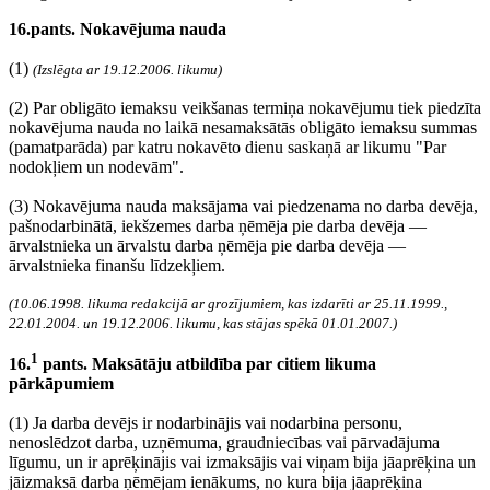
16.pants. Nokavējuma nauda
(1)
(Izslēgta ar 19.12.2006. likumu)
(2) Par obligāto iemaksu veikšanas termiņa nokavējumu tiek piedzīta
nokavējuma nauda no laikā nesamaksātās obligāto iemaksu summas
(pamatparāda) par katru nokavēto dienu saskaņā ar likumu "Par
nodokļiem un nodevām".
(3) Nokavējuma nauda maksājama vai piedzenama no darba devēja,
pašnodarbinātā, iekšzemes darba ņēmēja pie darba devēja —
ārvalstnieka un ārvalstu darba ņēmēja pie darba devēja —
ārvalstnieka finanšu līdzekļiem.
(10.06.1998. likuma redakcijā ar grozījumiem, kas izdarīti ar 25.11.1999.,
22.01.2004. un 19.12.2006. likumu, kas stājas spēkā 01.01.2007.)
1
16.
pants. Maksātāju atbildība par citiem likuma
pārkāpumiem
(1) Ja darba devējs ir nodarbinājis vai nodarbina personu,
nenoslēdzot darba, uzņēmuma, graudniecības vai pārvadājuma
līgumu, un ir aprēķinājis vai izmaksājis vai viņam bija jāaprēķina un
jāizmaksā darba ņēmējam ienākums, no kura bija jāaprēķina