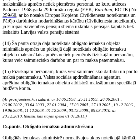
maksimālais apmērs netiek piemērots personai, uz kuru attiecas
Padomes 1968.gada 29.februāra regula (EEK,
Euratom
, EOTK) Nr.
259/68
, ar ko nosaka Eiropas Kopienu Civildienesta noteikumus un
Pārējo darbinieku nodarbināšanas kārtību (Civildienesta noteikumi),
ja Eiropas Savienības pensiju shēmā uzkrātais pensijas kapitāls tiek
ieskaitīts Latvijas valsts pensiju sistēmā.
(14) Šā panta otrajā daļā noteiktais obligāto iemaksu objekta
minimālais apmērs un piektajā daļā noteiktais obligāto iemaksu
objekta maksimālais apmērs netiek piemērots fiziskajām personām,
kuras veic saimniecisko darbību un par to maksā patentmaksu.
(15) Fiziskajām personām, kuras veic saimniecisko darbību un par to
maksā patentmaksu, Valsts sociālās apdrošināšanas aģentūra
aprēķina obligāto iemaksu objektu atbilstoši maksājumam speciālajā
budžeta kontā.
(Ar grozījumiem, kas izdarīti ar 10.06.1998., 25.11.1999., 20.06.2001.,
06.06.2002., 03.04.2003., 22.01.2004., 17.03.2005., 27.10.2005., 19.12.2006.,
19.06.2008., 11.12.2008., 01.12.2009., 03.12.2009., 09.08.2010. un
20.12.2010. likumu, kas stājas spēkā 01.01.2011.)
15.pants. Obligāto iemaksu administrēšana
Obligātās iemaksas administrē normatīvajos aktos noteiktajā kārtībā.