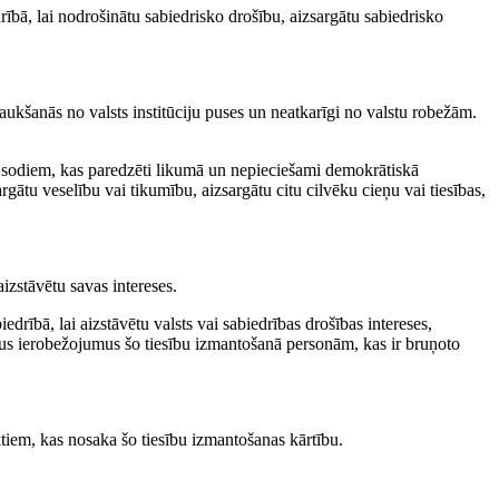
drībā, lai nodrošinātu sabiedrisko drošību, aizsargātu sabiedrisko
ejaukšanās no valsts institūciju puses un neatkarīgi no valstu robežām.
ai sodiem, kas paredzēti likumā un nepieciešami demokrātiskā
argātu veselību vai tikumību, aizsargātu citu cilvēku cieņu vai tiesības,
aizstāvētu savas intereses.
rībā, lai aizstāvētu valsts vai sabiedrības drošības intereses,
īgus ierobežojumus šo tiesību izmantošanā personām, kas ir bruņoto
ktiem, kas nosaka šo tiesību izmantošanas kārtību.