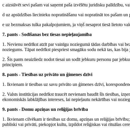
c aizstāvēt sevi pašam vai saņemt paša izvēlētu juridisku palīdzību, vai
d uz apsūdzības liecinieku nopratināšanu vai nopratināt tos pašam un p
e uz bezmaksas tulka pakalpojumiem, ja viņš nesaprot tiesā lietoto val
7. pants - Sodīšanas bez tiesas nepieļaujamība
1. Nevienu nedrīkst atzīt par vainīgu noziegumā tādas darbības vai bezd
noziegums. Tāpat nedrīkst piespriest smagāku sodu nekā tas, kas bija
2. Šis pants neaizliedz nodot tiesai un sodīt jebkuru personu par jebku
principiem.
8. pants - Tiesības uz privāto un ģimenes dzīvi
1. Ikvienam ir tiesības uz savu privāto un ģimenes dzīvi, korespond
2. Valsts institūcijas nedrīkst traucēt nevienam baudīt šīs tiesības, iz
ekonomiskās labklājības intereses, lai nepieļautu nekārtības vai noziegu
9. pants - Domu apziņas un reliģijas brīvība
1. Ikvienam cilvēkam ir tiesības uz domu, apziņas un reliģijas brīvību; šī
publiski vai privāti, piekopjot kultu, izpildot reliģiskas vai rituālas c