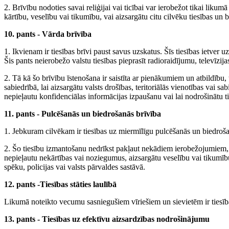
2. Brīvību nodoties savai reliģijai vai ticībai var ierobežot tikai liku
kārtību, veselību vai tikumību, vai aizsargātu citu cilvēku tiesības un b
10. pants - Vārda brīvība
1. Ikvienam ir tiesības brīvi paust savus uzskatus. Šīs tiesības ietver 
Šis pants neierobežo valstu tiesības pieprasīt radioraidījumu, televīzi
2. Tā kā šo brīvību īstenošana ir saistīta ar pienākumiem un atbildīb
sabiedrībā, lai aizsargātu valsts drošības, teritoriālās vienotības vai s
nepieļautu konfidenciālas informācijas izpaušanu vai lai nodrošinātu ti
11. pants - Pulcēšanās un biedrošanās brīvība
1. Jebkuram cilvēkam ir tiesības uz miermīlīgu pulcēšanās un biedrošanās
2. Šo tiesību izmantošanu nedrīkst pakļaut nekādiem ierobežojumiem, iz
nepieļautu nekārtības vai noziegumus, aizsargātu veselību vai tikumību
spēku, policijas vai valsts pārvaldes sastāvā.
12. pants -Tiesības stāties laulībā
Likumā noteikto vecumu sasniegušiem vīriešiem un sievietēm ir tiesības
13. pants - Tiesības uz efektīvu aizsardzības nodrošinājumu