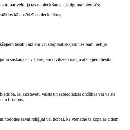
mt to par velti, ja tas nepieciešams taisnīguma interesēs;
stākļos kā apsūdzības lieciniekus;
kšējiem tiesību aktiem vai starptautiskajām tiesībām, nebija
gumu saskaņā ar vispārējiem civilizēto nāciju atzītajiem tiesību
iedrībā, lai aizstāvētu valsts un sabiedriskās drošības vai valsts
s un brīvības.
n nodoties savai reliģijai vai ticībai, kā vienatnē tā kopā ar citiem,