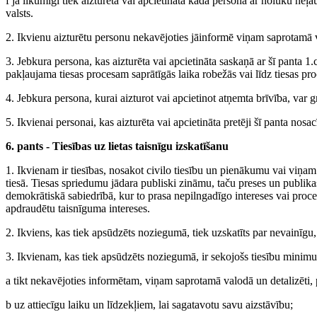
f ja likumīgi tiek aizturēta vai apcietināta kāda persona ar nolūku neļau
valsts.
2. Ikvienu aizturētu personu nekavējoties jāinformē viņam saprotamā 
3. Jebkura persona, kas aizturēta vai apcietināta saskaņā ar šī panta 1
pakļaujama tiesas procesam saprātīgās laika robežās vai līdz tiesas pr
4. Jebkura persona, kurai aizturot vai apcietinot atņemta brīvība, var 
5. Ikvienai personai, kas aizturēta vai apcietināta pretēji šī panta no
6. pants - Tiesības uz lietas taisnīgu izskatīšanu
1. Ikvienam ir tiesības, nosakot civilo tiesību un pienākumu vai viņam 
tiesā. Tiesas spriedumu jādara publiski zināmu, taču preses un publikas
demokrātiskā sabiedrībā, kur to prasa nepilngadīgo intereses vai proces
apdraudētu taisnīguma intereses.
2. Ikviens, kas tiek apsūdzēts noziegumā, tiek uzskatīts par nevainīgu
3. Ikvienam, kas tiek apsūdzēts noziegumā, ir sekojošs tiesību minim
a tikt nekavējoties informētam, viņam saprotamā valodā un detalizēti, 
b uz attiecīgu laiku un līdzekļiem, lai sagatavotu savu aizstāvību;