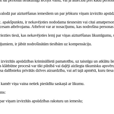
t šai personai nelikumīgi ieceļot valstī, vai ja attiecībā pret kādu perso
valodā par aizturēšanas iemesliem un par jebkuru viņam izvirzīto apsūd
.c. apakšpunktu, ir nekavējoties nododama tiesnesim vai citai amatpersonai
ocesam atbrīvojama. Atbrīvot var ar nosacījumu, kas nodrošina personas 
griezties tiesā, kas nekavējoties lemj par viņas aizturēšanas likumīgumu, 
sacījumiem, ir jābūt nodrošinātām tiesībām uz kompensāciju.
izvirzītās apsūdzības krimināllietā pamatotību, uz taisnīgu un atklātu li
 klātbūtne procesā var tikt pilnībā vai daļēji aizliegta tikumisku apsvēru
a dalībnieku privātās dzīves aizsardzība, vai arī tajā apmērā, kuru ties
, kamēr viņa vaina netiek pierādīta saskaņā ar likumu.
ums:
par viņam izvirzītās apsūdzības raksturu un iemeslu;