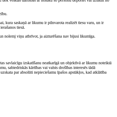
nu tiek veiktas darbības ar nolūku šo personu deportēt vai izraidīt no
zību.
, kura saskaņā ar likumu ir pilnvarota realizēt tiesu varu, un ir
ierašanos tiesā.
un nolemj viņu atbrīvot, ja aizturēšana nav bijusi likumīga.
etas savlaicīgu izskatīšanu neatkarīgā un objektīvā ar likumu noteiktā
mu, sabiedriskās kārtības vai valsts drošības interesēs tādā
a uzskata par absolūti nepieciešamu īpašos apstākļos, kad atklātība