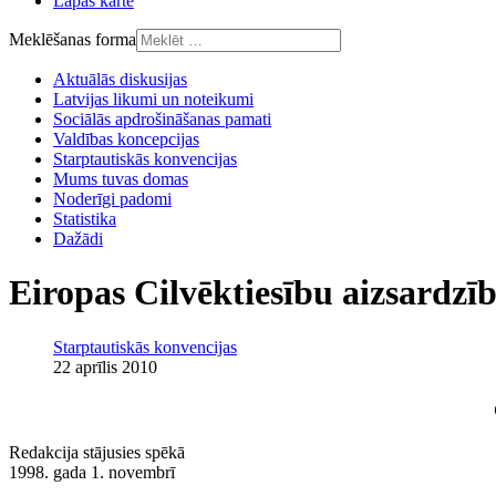
Lapas karte
Meklēšanas forma
Aktuālās diskusijas
Latvijas likumi un noteikumi
Sociālās apdrošināšanas pamati
Valdības koncepcijas
Starptautiskās konvencijas
Mums tuvas domas
Noderīgi padomi
Statistika
Dažādi
Eiropas Cilvēktiesību aizsardzī
Starptautiskās konvencijas
22 aprīlis 2010
Redakcija stājusies spēkā
1998. gada 1. novembrī