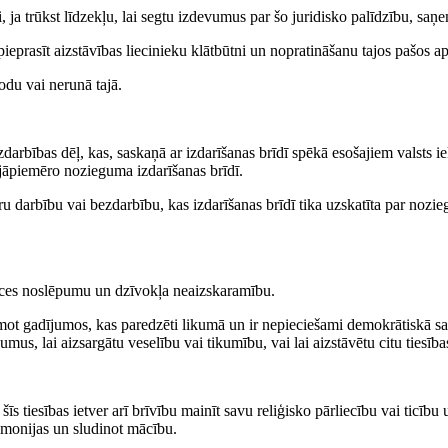
, ja trūkst līdzekļu, lai segtu izdevumus par šo juridisko palīdzību, saņe
ieprasīt aizstāvības liecinieku klātbūtni un nopratināšanu tajos pašos ap
odu vai nerunā tajā.
arbības dēļ, kas, saskaņā ar izdarīšanas brīdī spēkā esošajiem valsts ie
 jāpiemēro nozieguma izdarīšanas brīdī.
ru darbību vai bezdarbību, kas izdarīšanas brīdī tika uzskatīta par nozie
ences noslēpumu un dzīvokļa neaizskaramību.
ņemot gadījumos, kas paredzēti likumā un ir nepieciešami demokrātiskā sab
mus, lai aizsargātu veselību vai tikumību, vai lai aizstāvētu citu tiesība
s tiesības ietver arī brīvību mainīt savu reliģisko pārliecību vai ticību u
eremonijas un sludinot mācību.