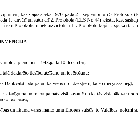
sacījumiem, kas stājās spēkā 1970. gada 21. septembrī un 5. Protokola 
a 1. janvārī un satur arī 2. Protokola (ELS Nr. 44) tekstu, kas, saskaņā
 ar šiem Protokoliem tiek aizvietoti ar 11. Protokolu kopš tā spēkā stāša
ONVENCIJA
Asambleja pieņēmusi 1948.gada 10.decembrī;
 tajā deklarēto tiesību atzīšanu un ievērošanu;
s Dalībvalstu starpā un ka viens no līdzekļiem, kā šo mērķi sasniegt, i
ir taisnīguma un miera pamats visā pasaulē un ka tās vislabāk var nodro
 no otras puses;
īvības un likuma varas mantojumu Eiropas valstīs, to Valdības, nolemj sp