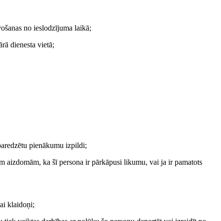
vošanas no ieslodzījuma laikā;
ārā dienesta vietā;
paredzētu pienākumu izpildi;
ām aizdomām, ka šī persona ir pārkāpusi likumu, vai ja ir pamatots
ai klaidoņi;