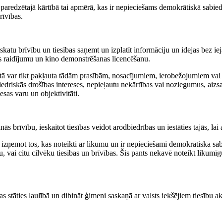
mā paredzētajā kārtībā tai apmērā, kas ir nepieciešams demokrātiskā sabie
rīvības.
uzskatu brīvību un tiesības saņemt un izplatīt informāciju un idejas bez i
jas raidījumu un kino demonstrēšanas licencēšanu.
u, tā var tikt pakļauta tādām prasībām, nosacījumiem, ierobežojumiem v
abiedriskās drošības intereses, nepieļautu nekārtības vai noziegumus, aizs
esas varu un objektivitāti.
 brīvību, ieskaitot tiesības veidot arodbiedrības un iestāties tajās, lai 
ņemot tos, kas noteikti ar likumu un ir nepieciešami demokrātiskā sabied
, vai citu cilvēku tiesības un brīvības. Šis pants nekavē noteikt likum
 stāties laulībā un dibināt ģimeni saskaņā ar valsts iekšējiem tiesību a