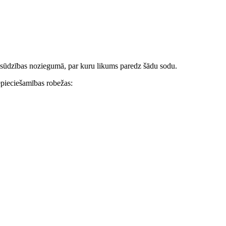
 apsūdzības noziegumā, par kuru likums paredz šādu sodu.
epieciešamības robežas: