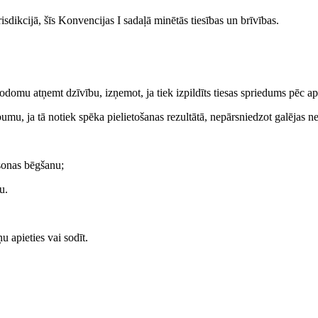
dikcijā, šīs Konvencijas I sadaļā minētās tiesības un brīvības.
nodomu atņemt dzīvību, izņemot, ja tiek izpildīts tiesas spriedums pēc
umu, ja tā notiek spēka pielietošanas rezultātā, nepārsniedzot galējas n
rsonas bēgšanu;
u.
u apieties vai sodīt.
.