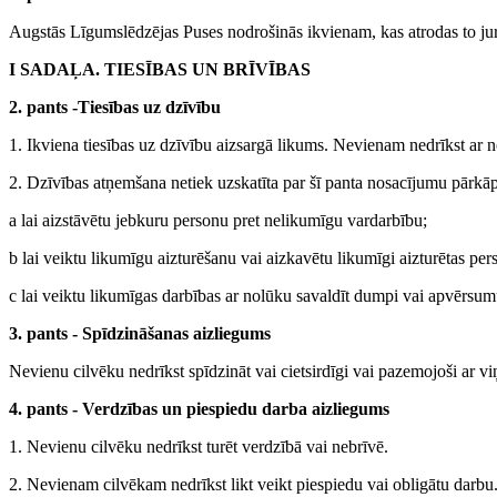
Augstās Līgumslēdzējas Puses nodrošinās ikvienam, kas atrodas to juris
I SADAĻA. TIESĪBAS UN BRĪVĪBAS
2. pants -Tiesības uz dzīvību
1. Ikviena tiesības uz dzīvību aizsargā likums. Nevienam nedrīkst ar 
2. Dzīvības atņemšana netiek uzskatīta par šī panta nosacījumu pārkāp
a lai aizstāvētu jebkuru personu pret nelikumīgu vardarbību;
b lai veiktu likumīgu aizturēšanu vai aizkavētu likumīgi aizturētas pe
c lai veiktu likumīgas darbības ar nolūku savaldīt dumpi vai apvērsum
3. pants - Spīdzināšanas aizliegums
Nevienu cilvēku nedrīkst spīdzināt vai cietsirdīgi vai pazemojoši ar viņ
4. pants - Verdzības un piespiedu darba aizliegums
1. Nevienu cilvēku nedrīkst turēt verdzībā vai nebrīvē.
2. Nevienam cilvēkam nedrīkst likt veikt piespiedu vai obligātu darbu