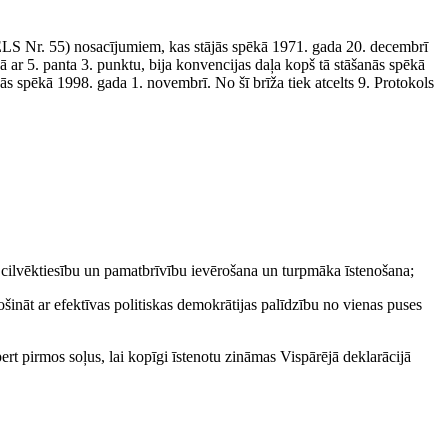
(ELS Nr. 55) nosacījumiem, kas stājās spēkā 1971. gada 20. decembrī
 ar 5. panta 3. punktu, bija konvencijas daļa kopš tā stāšanās spēkā
nās spēkā 1998. gada 1. novembrī. No šī brīža tiek atcelts 9. Protokols
r cilvēktiesību un pamatbrīvību ievērošana un turpmāka īstenošana;
šināt ar efektīvas politiskas demokrātijas palīdzību no vienas puses
ert pirmos soļus, lai kopīgi īstenotu zināmas Vispārējā deklarācijā