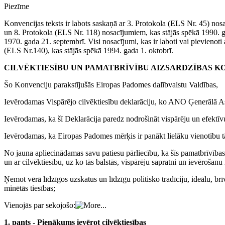
Piezīme
Konvencijas teksts ir labots saskaņā ar 3. Protokola (ELS Nr. 45) no
un 8. Protokola (ELS Nr. 118) nosacījumiem, kas stājās spēkā 1990. gad
1970. gada 21. septembrī. Visi nosacījumi, kas ir laboti vai pievienoti
(ELS Nr.140), kas stājās spēkā 1994. gada 1. oktobrī.
CILVĒKTIESĪBU UN PAMATBRĪVĪBU AIZSARDZĪBAS K
Šo Konvenciju parakstījušās Eiropas Padomes dalībvalstu Valdības,
Ievērodamas Vispārējo cilvēktiesību deklarāciju, ko ANO Ģenerālā 
Ievērodamas, ka šī Deklarācija paredz nodrošināt vispārēju un efektīvu
Ievērodamas, ka Eiropas Padomes mērķis ir panākt lielāku vienotību tā
No jauna apliecinādamas savu patiesu pārliecību, ka šīs pamatbrīvības 
un ar cilvēktiesību, uz ko tās balstās, vispārēju sapratni un ievērošanu
Ņemot vērā līdzīgos uzskatus un līdzīgu politisko tradīciju, ideālu, br
minētās tiesības;
Vienojās par sekojošo:
1. pants - Pienākums ievērot cilvēktiesības