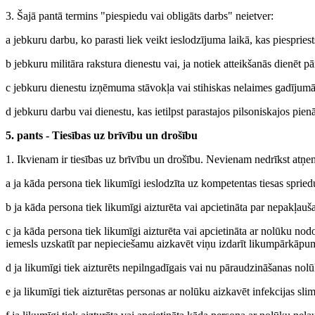
3. Šajā pantā termins "piespiedu vai obligāts darbs" neietver:
a jebkuru darbu, ko parasti liek veikt ieslodzījuma laikā, kas piesprie
b jebkuru militāra rakstura dienestu vai, ja notiek atteikšanās dienēt pārl
c jebkuru dienestu izņēmuma stāvokļa vai stihiskas nelaimes gadījumā,
d jebkuru darbu vai dienestu, kas ietilpst parastajos pilsoniskajos pie
5. pants - Tiesības uz brīvību un drošību
1. Ikvienam ir tiesības uz brīvību un drošību. Nevienam nedrīkst atņe
a ja kāda persona tiek likumīgi ieslodzīta uz kompetentas tiesas spri
b ja kāda persona tiek likumīgi aizturēta vai apcietināta par nepakļa
c ja kāda persona tiek likumīgi aizturēta vai apcietināta ar nolūku no
iemesls uzskatīt par nepieciešamu aizkavēt viņu izdarīt likumpārkāp
d ja likumīgi tiek aizturēts nepilngadīgais vai nu pāraudzināšanas nol
e ja likumīgi tiek aizturētas personas ar nolūku aizkavēt infekcijas sli