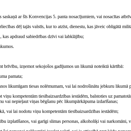
sts saskaņā ar šīs Konvencijas 5. panta nosacījumiem, vai nosacītas atbrī
iecības dēļ tajās valstīs, kur to atzīst, dienestu, kas jāveic obligātā milit
 kas apdraud sabiedrības dzīvi vai labklājību;
nākumos.
mt brīvību, izņemot sekojošos gadījumos un likumā noteiktā kārtībā:
eduma pamata;
ušanos likumīgam tiesas nolēmumam, vai lai nodrošinātu jebkuru likumā 
dot viņu kompetentām tiesībaizsardzības iestādēm, balstoties uz pamatot
umu vai nepieļaut viņas bēgšanu pēc likumpārkāpuma izdarīšanas;
ūkā, vai lai nodotu viņu kompetentām tiesībaizsardzības iestādēm;
mību izplatīšanos, vai garīgi slimas personas, alkoholiķi vai narkomāni, v