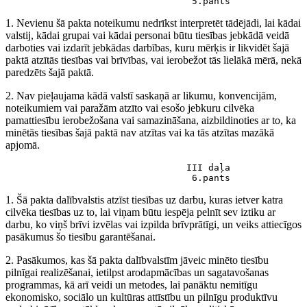
                                  5.pants
1. Nevienu šā pakta noteikumu nedrīkst interpretēt tādējādi, lai kādai
valstij, kādai grupai vai kādai personai būtu tiesības jebkādā veidā
darboties vai izdarīt jebkādas darbības, kuru mērķis ir likvidēt šajā
paktā atzītās tiesības vai brīvības, vai ierobežot tās lielākā mērā, nekā
paredzēts šajā paktā.
2. Nav pieļaujama kādā valstī saskaņā ar likumu, konvencijām,
noteikumiem vai paražām atzīto vai esošo jebkuru cilvēka
pamattiesību ierobežošana vai samazināšana, aizbildinoties ar to, ka
minētās tiesības šajā paktā nav atzītas vai ka tās atzītas mazākā
apjomā.
                                 III daļa

                                  6.pants
1. Šā pakta dalībvalstis atzīst tiesības uz darbu, kuras ietver katra
cilvēka tiesības uz to, lai viņam būtu iespēja pelnīt sev iztiku ar
darbu, ko viņš brīvi izvēlas vai izpilda brīvprātīgi, un veiks attiecīgos
pasākumus šo tiesību garantēšanai.
2. Pasākumos, kas šā pakta dalībvalstīm jāveic minēto tiesību
pilnīgai realizēšanai, ietilpst arodapmācības un sagatavošanas
programmas, kā arī veidi un metodes, lai panāktu nemitīgu
ekonomisko, sociālo un kultūras attīstību un pilnīgu produktīvu