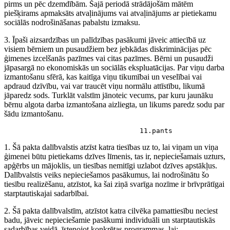
pirms un pēc dzemdībām. Šajā periodā strādājošām mātēm
piešķirams apmaksāts atvaļinājums vai atvaļinājums ar pietiekamu
sociālās nodrošināšanas pabalstu izmaksu.
3. Īpaši aizsardzības un palīdzības pasākumi jāveic attiecībā uz
visiem bērniem un pusaudžiem bez jebkādas diskriminācijas pēc
ģimenes izcelšanās pazīmes vai citas pazīmes. Bērni un pusaudži
jāpasargā no ekonomiskās un sociālās ekspluatācijas. Par viņu darba
izmantošanu sfērā, kas kaitīga viņu tikumībai un veselībai vai
apdraud dzīvību, vai var traucēt viņu normālu attīstību, likumā
jāparedz sods. Turklāt valstīm jānoteic vecums, par kuru jaunāku
bērnu algota darba izmantošana aizliegta, un likums paredz sodu par
šādu izmantošanu.
                                 11.pants
1. Šā pakta dalībvalstis atzīst katra tiesības uz to, lai viņam un viņa
ģimenei būtu pietiekams dzīves līmenis, tas ir, nepieciešamais uzturs,
apģērbs un mājoklis, un tiesības nemitīgi uzlabot dzīves apstākļus.
Dalībvalstis veiks nepieciešamos pasākumus, lai nodrošinātu šo
tiesību realizēšanu, atzīstot, ka šai ziņā svarīga nozīme ir brīvprātīgai
starptautiskajai sadarbībai.
2. Šā pakta dalībvalstīm, atzīstot katra cilvēka pamattiesību neciest
badu, jāveic nepieciešamie pasākumi individuāli un starptautiskās
sadarbības veidā, īstenojot konkrētas programmas, lai: