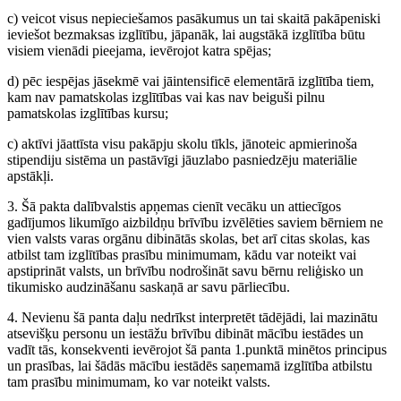
c) veicot visus nepieciešamos pasākumus un tai skaitā pakāpeniski
ieviešot bezmaksas izglītību, jāpanāk, lai augstākā izglītība būtu
visiem vienādi pieejama, ievērojot katra spējas;
d) pēc iespējas jāsekmē vai jāintensificē elementārā izglītība tiem,
kam nav pamatskolas izglītības vai kas nav beiguši pilnu
pamatskolas izglītības kursu;
c) aktīvi jāattīsta visu pakāpju skolu tīkls, jānoteic apmierinoša
stipendiju sistēma un pastāvīgi jāuzlabo pasniedzēju materiālie
apstākļi.
3. Šā pakta dalībvalstis apņemas cienīt vecāku un attiecīgos
gadījumos likumīgo aizbildņu brīvību izvēlēties saviem bērniem ne
vien valsts varas orgānu dibinātās skolas, bet arī citas skolas, kas
atbilst tam izglītības prasību minimumam, kādu var noteikt vai
apstiprināt valsts, un brīvību nodrošināt savu bērnu reliģisko un
tikumisko audzināšanu saskaņā ar savu pārliecību.
4. Nevienu šā panta daļu nedrīkst interpretēt tādējādi, lai mazinātu
atsevišķu personu un iestāžu brīvību dibināt mācību iestādes un
vadīt tās, konsekventi ievērojot šā panta 1.punktā minētos principus
un prasības, lai šādās mācību iestādēs saņemamā izglītība atbilstu
tam prasību minimumam, ko var noteikt valsts.