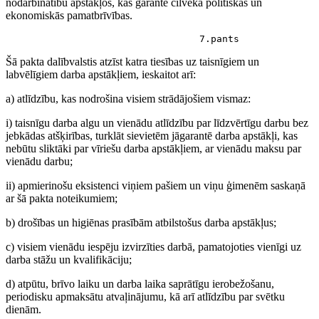
nodarbinātību apstākļos, kas garantē cilvēka politiskās un
ekonomiskās pamatbrīvības.
                                  7.pants
Šā pakta dalībvalstis atzīst katra tiesības uz taisnīgiem un
labvēlīgiem darba apstākļiem, ieskaitot arī:
a) atlīdzību, kas nodrošina visiem strādājošiem vismaz:
i) taisnīgu darba algu un vienādu atlīdzību par līdzvērtīgu darbu bez
jebkādas atšķirības, turklāt sievietēm jāgarantē darba apstākļi, kas
nebūtu sliktāki par vīriešu darba apstākļiem, ar vienādu maksu par
vienādu darbu;
ii) apmierinošu eksistenci viņiem pašiem un viņu ģimenēm saskaņā
ar šā pakta noteikumiem;
b) drošības un higiēnas prasībām atbilstošus darba apstākļus;
c) visiem vienādu iespēju izvirzīties darbā, pamatojoties vienīgi uz
darba stāžu un kvalifikāciju;
d) atpūtu, brīvo laiku un darba laika saprātīgu ierobežošanu,
periodisku apmaksātu atvaļinājumu, kā arī atlīdzību par svētku
dienām.