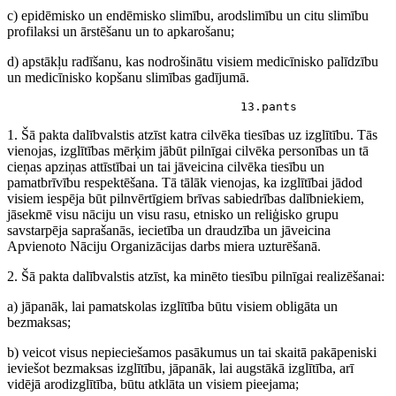
c) epidēmisko un endēmisko slimību, arodslimību un citu slimību
profilaksi un ārstēšanu un to apkarošanu;
d) apstākļu radīšanu, kas nodrošinātu visiem medicīnisko palīdzību
un medicīnisko kopšanu slimības gadījumā.
                                 13.pants
1. Šā pakta dalībvalstis atzīst katra cilvēka tiesības uz izglītību. Tās
vienojas, izglītības mērķim jābūt pilnīgai cilvēka personības un tā
cieņas apziņas attīstībai un tai jāveicina cilvēka tiesību un
pamatbrīvību respektēšana. Tā tālāk vienojas, ka izglītībai jādod
visiem iespēja būt pilnvērtīgiem brīvas sabiedrības dalībniekiem,
jāsekmē visu nāciju un visu rasu, etnisko un reliģisko grupu
savstarpēja saprašanās, iecietība un draudzība un jāveicina
Apvienoto Nāciju Organizācijas darbs miera uzturēšanā.
2. Šā pakta dalībvalstis atzīst, ka minēto tiesību pilnīgai realizēšanai:
a) jāpanāk, lai pamatskolas izglītība būtu visiem obligāta un
bezmaksas;
b) veicot visus nepieciešamos pasākumus un tai skaitā pakāpeniski
ieviešot bezmaksas izglītību, jāpanāk, lai augstākā izglītība, arī
vidējā arodizglītība, būtu atklāta un visiem pieejama;