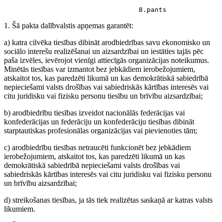
                                  8.pants
1. Šā pakta dalībvalstis apņemas garantēt:
a) katra cilvēka tiesības dibināt arodbiedrības savu ekonomisko un
sociālo interešu realizēšanai un aizsardzībai un iestāties tajās pēc
paša izvēles, ievērojot vienīgi attiecīgās organizācijas noteikumus.
Minētās tiesības var izmantot bez jebkādiem ierobežojumiem,
atskaitot tos, kas paredzēti likumā un kas demokrātiskā sabiedrībā
nepieciešami valsts drošības vai sabiedriskās kārtības interesēs vai
citu juridisku vai fizisku personu tiesību un brīvību aizsardzībai;
b) arodbiedrību tiesības izveidot nacionālās federācijas vai
konfederācijas un federāciju un konfederāciju tiesības dibināt
starptautiskas profesionālas organizācijas vai pievienoties tām;
c) arodbiedrību tiesības netraucēti funkcionēt bez jebkādiem
ierobežojumiem, atskaitot tos, kas paredzēti likumā un kas
demokrātiskā sabiedrībā nepieciešami valsts drošības vai
sabiedriskās kārtības interesēs vai citu juridisku vai fizisku personu
un brīvību aizsardzībai;
d) streikošanas tiesības, ja tās tiek realizētas saskaņā ar katras valsts
likumiem.