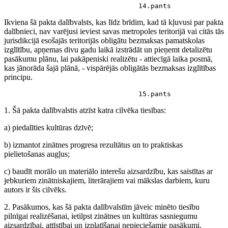
                                 14.pants
Ikviena šā pakta dalībvalsts, kas līdz brīdim, kad tā kļuvusi par pakta
dalībnieci, nav varējusi ieviest savas metropoles teritorijā vai citās tās
jurisdikcijā esošajās teritorijās obligātu bezmaksas pamatskolas
izglītību, apņemas divu gadu laikā izstrādāt un pieņemt detalizētu
pasākumu plānu, lai pakāpeniski realizētu - attiecīgā laika posmā,
kas jānorāda šajā plānā, - vispārējās obligātās bezmaksas izglītības
principu.
                                 15.pants
1. Šā pakta dalībvalstis atzīst katra cilvēka tiesības:
a) piedalīties kultūras dzīvē;
b) izmantot zinātnes progresa rezultātus un to praktiskas
pielietošanas augļus;
c) baudīt morālo un materiālo interešu aizsardzību, kas saistītas ar
jebkuriem zinātniskajiem, literārajiem vai mākslas darbiem, kuru
autors ir šis cilvēks.
2. Pasākumos, kas šā pakta dalībvalstīm jāveic minēto tiesību
pilnīgai realizēšanai, ietilpst zinātnes un kultūras sasniegumu
aizsardzībai, attīstībai un izplatīšanai nepieciešamie pasākumi.