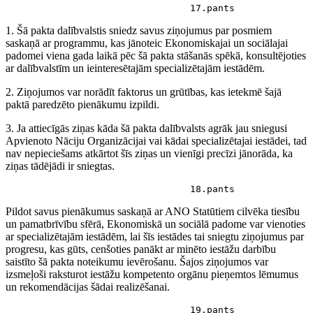
                                 17.pants
1. Šā pakta dalībvalstis sniedz savus ziņojumus par posmiem
saskaņā ar programmu, kas jānoteic Ekonomiskajai un sociālajai
padomei viena gada laikā pēc šā pakta stāšanās spēkā, konsultējoties
ar dalībvalstīm un ieinteresētajām specializētajām iestādēm.
2. Ziņojumos var norādīt faktorus un grūtības, kas ietekmē šajā
paktā paredzēto pienākumu izpildi.
3. Ja attiecīgās ziņas kāda šā pakta dalībvalsts agrāk jau sniegusi
Apvienoto Nāciju Organizācijai vai kādai specializētajai iestādei, tad
nav nepieciešams atkārtot šīs ziņas un vienīgi precīzi jānorāda, ka
ziņas tādējādi ir sniegtas.
                                 18.pants
Pildot savus pienākumus saskaņā ar ANO Statūtiem cilvēka tiesību
un pamatbrīvību sfērā, Ekonomiskā un sociālā padome var vienoties
ar specializētajām iestādēm, lai šīs iestādes tai sniegtu ziņojumus par
progresu, kas gūts, cenšoties panākt ar minēto iestāžu darbību
saistīto šā pakta noteikumu ievērošanu. Šajos ziņojumos var
izsmeļoši raksturot iestāžu kompetento orgānu pieņemtos lēmumus
un rekomendācijas šādai realizēšanai.
                                 19.pants