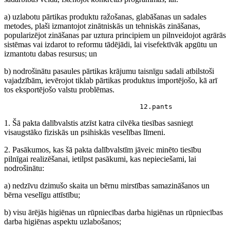
a) uzlabotu pārtikas produktu ražošanas, glabāšanas un sadales
metodes, plaši izmantojot zinātniskās un tehniskās zināšanas,
popularizējot zināšanas par uztura principiem un pilnveidojot agrārās
sistēmas vai izdarot to reformu tādējādi, lai visefektīvāk apgūtu un
izmantotu dabas resursus; un
b) nodrošinātu pasaules pārtikas krājumu taisnīgu sadali atbilstoši
vajadzībām, ievērojot tiklab pārtikas produktus importējošo, kā arī
tos eksportējošo valstu problēmas.
                                 12.pants
1. Šā pakta dalībvalstis atzīst katra cilvēka tiesības sasniegt
visaugstāko fiziskās un psihiskās veselības līmeni.
2. Pasākumos, kas šā pakta dalībvalstīm jāveic minēto tiesību
pilnīgai realizēšanai, ietilpst pasākumi, kas nepieciešami, lai
nodrošinātu:
a) nedzīvu dzimušo skaita un bērnu mirstības samazināšanos un
bērna veselīgu attīstību;
b) visu ārējās higiēnas un rūpniecības darba higiēnas un rūpniecības
darba higiēnas aspektu uzlabošanos;