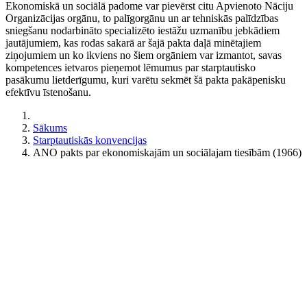
Ekonomiskā un sociālā padome var pievērst citu Apvienoto Nāciju
Organizācijas orgānu, to palīgorgānu un ar tehniskās palīdzības
sniegšanu nodarbināto specializēto iestāžu uzmanību jebkādiem
jautājumiem, kas rodas sakarā ar šajā pakta daļā minētajiem
ziņojumiem un ko ikviens no šiem orgāniem var izmantot, savas
kompetences ietvaros pieņemot lēmumus par starptautisko
pasākumu lietderīgumu, kuri varētu sekmēt šā pakta pakāpenisku
efektīvu īstenošanu.
Sākums
Starptautiskās konvencijas
ANO pakts par ekonomiskajām un sociālajam tiesībām (1966)