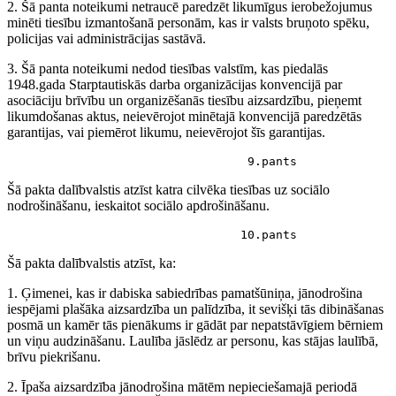
2. Šā panta noteikumi netraucē paredzēt likumīgus ierobežojumus
minēti tiesību izmantošanā personām, kas ir valsts bruņoto spēku,
policijas vai administrācijas sastāvā.
3. Šā panta noteikumi nedod tiesības valstīm, kas piedalās
1948.gada Starptautiskās darba organizācijas konvencijā par
asociāciju brīvību un organizēšanās tiesību aizsardzību, pieņemt
likumdošanas aktus, neievērojot minētajā konvencijā paredzētās
garantijas, vai piemērot likumu, neievērojot šīs garantijas.
                                  9.pants
Šā pakta dalībvalstis atzīst katra cilvēka tiesības uz sociālo
nodrošināšanu, ieskaitot sociālo apdrošināšanu.
                                 10.pants
Šā pakta dalībvalstis atzīst, ka:
1. Ģimenei, kas ir dabiska sabiedrības pamatšūniņa, jānodrošina
iespējami plašāka aizsardzība un palīdzība, it sevišķi tās dibināšanas
posmā un kamēr tās pienākums ir gādāt par nepatstāvīgiem bērniem
un viņu audzināšanu. Laulība jāslēdz ar personu, kas stājas laulībā,
brīvu piekrišanu.
2. Īpaša aizsardzība jānodrošina mātēm nepieciešamajā periodā