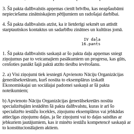
3. Šā pakta dalībvalstis apņemas cienīt brīvību, kas neapšaubāmi
nepieciešama zinātniskajiem pētījumiem un radošajai darbībai.
4. Šā pakta dalībvalstis atzīst, ka ir lietderīgi sekmēt un attīstīt
starptautiskos kontaktus un sadarbību zinātnes un kultūras jomā.
                                  IV daļa

                                 16.pants
1. Šā pakta dalībvalstis saskaņā ar šo pakta daļu apņemas sniegt
ziņojumus par to veicamajiem pasākumiem un progresu, kas gūts,
cenšoties panākt šajā paktā atzīto tiesību ievērošanu.
2. a) Visi ziņojumi tiek iesniegti Apvienoto Nāciju Organizācijas
ģenerālsekretāram, kurš nosūta to eksemplārus izskatīt
Ekonomiskajai un sociālajai padomei saskaņā ar šā pakta
noteikumiem;
b) Apvienoto Nāciju Organizācijas ģenerālsekretārs nosūta
specializētajām iestādēm šā pakta dalībvalstu, kuras ir arī šo
specializēto iestāžu locekles, ziņojumu eksemplārus vai jebkādas
attiecīgas ziņojumu daļas, ja šie ziņojumi vai to daļas saistītas ar
jebkuriem jautājumiem, kas ir minēto iestāžu kompetencē saskaņā ar
to konstitucionālajiem aktiem.