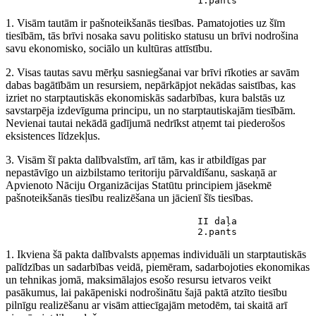
                                  1.pants
1. Visām tautām ir pašnoteikšanās tiesības. Pamatojoties uz šīm
tiesībām, tās brīvi nosaka savu politisko statusu un brīvi nodrošina
savu ekonomisko, sociālo un kultūras attīstību.
2. Visas tautas savu mērķu sasniegšanai var brīvi rīkoties ar savām
dabas bagātībām un resursiem, nepārkāpjot nekādas saistības, kas
izriet no starptautiskās ekonomiskās sadarbības, kura balstās uz
savstarpēja izdevīguma principu, un no starptautiskajām tiesībām.
Nevienai tautai nekādā gadījumā nedrīkst atņemt tai piederošos
eksistences līdzekļus.
3. Visām šī pakta dalībvalstīm, arī tām, kas ir atbildīgas par
nepastāvīgo un aizbilstamo teritoriju pārvaldīšanu, saskaņā ar
Apvienoto Nāciju Organizācijas Statūtu principiem jāsekmē
pašnoteikšanās tiesību realizēšana un jācienī šīs tiesības.
                                  II daļa

                                  2.pants
1. Ikviena šā pakta dalībvalsts apņemas individuāli un starptautiskās
palīdzības un sadarbības veidā, piemēram, sadarbojoties ekonomikas
un tehnikas jomā, maksimālajos esošo resursu ietvaros veikt
pasākumus, lai pakāpeniski nodrošinātu šajā paktā atzīto tiesību
pilnīgu realizēšanu ar visām attiecīgajām metodēm, tai skaitā arī