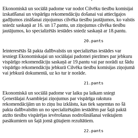
Ekonomiskā un sociālā padome var nodot Cilvēku tiesību komisijai
izskatīšanai un vispārīgu rekomendāciju došanai vai attiecīgajos
gadījumos zināšanai ziņojumus cilvēka tiesību jautājumos, ko valstis
sniedz saskaņā ar 16. un 17.pantu, un ziņojumus cilvēka tiesību
jautājumos, ko specializētās iestādes sniedz saskaņā ar 18.pantu.
                                 20.pants
Ieinteresētās šā pakta dalībvalstis un specializētas iestādes var
iesniegt Ekonomiskajai un sociālajai padomei piezīmes par jebkuru
vispārīgo rekomendāciju saskaņā ar 19.pantu vai par norādi uz šādu
vispārīgo rekomendāciju jebkurā Cilvēka tiesību komisijas ziņojumā
vai jebkurā dokumentā, uz ko tur ir norāde.
                                 21.pants
Ekonomiskā un sociālā padome var laiku pa laikam sniegt
Ģenerālajai Asamblejai ziņojumus par vispārīga rakstura
rekomendācijām un to ziņu īsu izklāstu, kas tiek saņemtas no šā
pakta dalībvalstīm un no specializētajām iestādēm par šajā paktā
atzīto tiesību vispārējas ievērošanas nodrošināšanai veiktajiem
pasākumiem un šajā jomā gūtajiem rezultātiem.
                                 22.pants