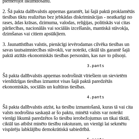
piemērojot likumdošanu.
2. Šā pakta dalībvalstis apņemas garantēt, lai šajā paktā proklamētās
tiesības tiktu realizētas bez jebkādas diskriminācijas - neatkarīgi no
rases, ādas krāsas, dzimuma, valodas, reliģijas, politiskās vai citas
pārliecības, nacionālās vai sociālās izcelšanās, mantiskā stāvokļa,
dzimšanas vai citiem apstākļiem.
3. Jaunattīstības valstis, pienācīgi ievērodamas cilvēka tiesības un
savas tautsaimniecības stāvokli, var noteikt, ciktāl tās garantē šajā
paktā atzītās ekonomiskās tiesības personām, kas nav to pilsoņi.
                                  3.pants
Šā pakta dalībvalstis apņemas nodrošināt vīriešiem un sievietēm
vienlīdzīgas tiesības izmantot visas šajā paktā paredzētās
ekonomiskās, sociālās un kultūras tiesības.
                                  4.pants
Šā pakta dalībvalstis atzīst, ka tiesību izmantošanā, kuras tā vai cita
valsts nodrošina saskaņā ar šo paktu, minētā valsts var noteikt
vienīgi likumā paredzētos šo tiesību ierobežojumus un tikai tiktāl,
ciktāl tas atbilst minēto tiesību raksturam, un vienīgi lai sekmētu
vispārēju labklājību demokrātiskā sabiedrībā.