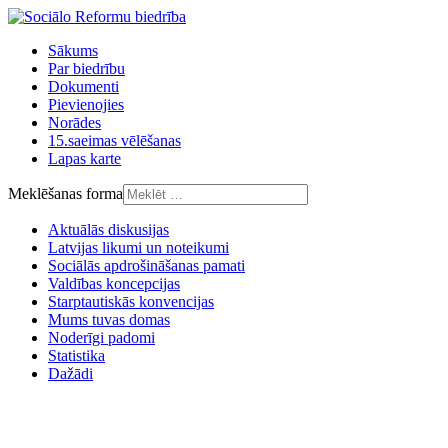
Sākums
Par biedrību
Dokumenti
Pievienojies
Norādes
15.saeimas vēlēšanas
Lapas karte
Meklēšanas forma
Aktuālās diskusijas
Latvijas likumi un noteikumi
Sociālās apdrošināšanas pamati
Valdības koncepcijas
Starptautiskās konvencijas
Mums tuvas domas
Noderīgi padomi
Statistika
Dažādi