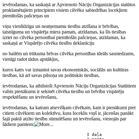
ievērodamas, ka saskaņā ar Apvienoto Nāciju Organizācijas statūtos
proklamētajiem principiem visiem cilvēku sabiedrības locekļiem
piemītošās pašcieņas un
viņu vienlīdzīgu un neatņemamu tiesību atzīšana ir brīvības,
taisnīguma un vispārēja miera pamats, atzīdamas, ka šīs tiesības
izriet no cilvēka personībai piemītošās pašcieņas, atzīdamas, ka
saskaņā ar Vispārējo cilvēka tiesību deklarāciju
no bailēm un trūkuma brīvas cilvēka personības ideāls sasniedzams,
vienīgi radot tādus apstākļus,
kuros katrs var izmantot savas ekonomiskās, sociālās un kultūras
tiesības, kā arī savas pilsoņa un politiskās tiesības,
ievērodamas, ka atbilstoši Apvienoto Nāciju Organizācijas Statūtiem
valsts pienākums ir sekmēt cilvēka tiesību un brīvību vispārēju
respektēšanu un ievērošanu,
ievērodamas, ka katram atsevišķam cilvēkam, kam ir pienākumi pret
citiem cilvēkiem un kolektīvu, kura loceklis viņš ir, jācenšas panākt
šajā paktā atzīto tiesību stimulēšanu un ievērošanu, vienojās par
šādiem pantiem:
                                  I daļa
