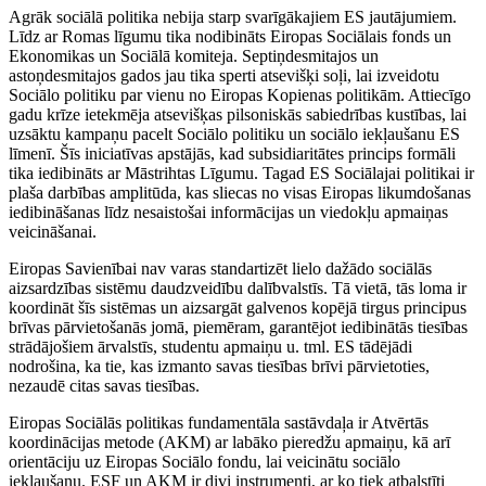
Agrāk sociālā politika nebija starp svarīgākajiem ES jautājumiem.
Līdz ar Romas līgumu tika nodibināts Eiropas Sociālais fonds un
Ekonomikas un Sociālā komiteja. Septiņdesmitajos un
astoņdesmitajos gados jau tika sperti atsevišķi soļi, lai izveidotu
Sociālo politiku par vienu no Eiropas Kopienas politikām. Attiecīgo
gadu krīze ietekmēja atsevišķas pilsoniskās sabiedrības kustības, lai
uzsāktu kampaņu pacelt Sociālo politiku un sociālo iekļaušanu ES
līmenī. Šīs iniciatīvas apstājās, kad subsidiaritātes princips formāli
tika iedibināts ar Māstrihtas Līgumu. Tagad ES Sociālajai politikai ir
plaša darbības amplitūda, kas sliecas no visas Eiropas likumdošanas
iedibināšanas līdz nesaistošai informācijas un viedokļu apmaiņas
veicināšanai.
Eiropas Savienībai nav varas standartizēt lielo dažādo sociālās
aizsardzības sistēmu daudzveidību dalībvalstīs. Tā vietā, tās loma ir
koordināt šīs sistēmas un aizsargāt galvenos kopējā tirgus principus
brīvas pārvietošanās jomā, piemēram, garantējot iedibinātās tiesības
strādājošiem ārvalstīs, studentu apmaiņu u. tml. ES tādējādi
nodrošina, ka tie, kas izmanto savas tiesības brīvi pārvietoties,
nezaudē citas savas tiesības.
Eiropas Sociālās politikas fundamentāla sastāvdaļa ir Atvērtās
koordinācijas metode (AKM) ar labāko pieredžu apmaiņu, kā arī
orientāciju uz Eiropas Sociālo fondu, lai veicinātu sociālo
iekļaušanu. ESF un AKM ir divi instrumenti, ar ko tiek atbalstīti