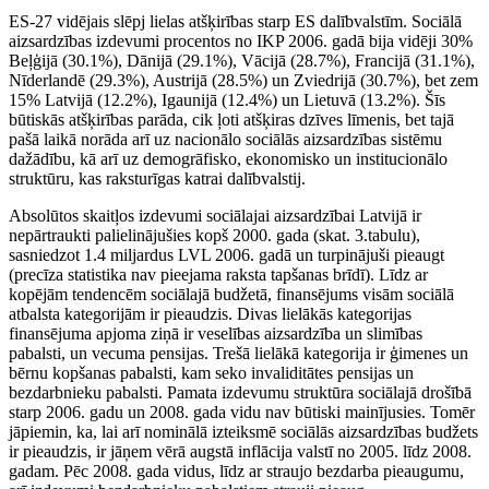
ES-27 vidējais slēpj lielas atšķirības starp ES dalībvalstīm. Sociālā
aizsardzības izdevumi procentos no IKP 2006. gadā bija vidēji 30%
Beļģijā (30.1%), Dānijā (29.1%), Vācijā (28.7%), Francijā (31.1%),
Nīderlandē (29.3%), Austrijā (28.5%) un Zviedrijā (30.7%), bet zem
15% Latvijā (12.2%), Igaunijā (12.4%) un Lietuvā (13.2%). Šīs
būtiskās atšķirības parāda, cik ļoti atšķiras dzīves līmenis, bet tajā
pašā laikā norāda arī uz nacionālo sociālās aizsardzības sistēmu
dažādību, kā arī uz demogrāfisko, ekonomisko un institucionālo
struktūru, kas raksturīgas katrai dalībvalstij.
Absolūtos skaitļos izdevumi sociālajai aizsardzībai Latvijā ir
nepārtraukti palielinājušies kopš 2000. gada (skat. 3.tabulu),
sasniedzot 1.4 miljardus LVL 2006. gadā un turpinājuši pieaugt
(precīza statistika nav pieejama raksta tapšanas brīdī). Līdz ar
kopējām tendencēm sociālajā budžetā, finansējums visām sociālā
atbalsta kategorijām ir pieaudzis. Divas lielākās kategorijas
finansējuma apjoma ziņā ir veselības aizsardzība un slimības
pabalsti, un vecuma pensijas. Trešā lielākā kategorija ir ģimenes un
bērnu kopšanas pabalsti, kam seko invaliditātes pensijas un
bezdarbnieku pabalsti. Pamata izdevumu struktūra sociālajā drošībā
starp 2006. gadu un 2008. gada vidu nav būtiski mainījusies. Tomēr
jāpiemin, ka, lai arī nominālā izteiksmē sociālās aizsardzības budžets
ir pieaudzis, ir jāņem vērā augstā inflācija valstī no 2005. līdz 2008.
gadam. Pēc 2008. gada vidus, līdz ar straujo bezdarba pieaugumu,