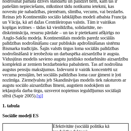
nodrošināt pamata dzīves standartu un palīdzēt tiem, kam tas ir
patiešām nepieciešams, mīkstinot tādu notikumu ietekmi, kas
novestu pie nabadzības, piemēram, slimība, vecums, vai bezdarbs.
Reinas jeb Kontinentālo sociālo labklājības modeli atbalsta Francija
un Vācija, kā arī dažas Centrāleiropas valstis. Tām ir vairākas
kopīgas iezīmes – tādas kā vienlīdzība, solidaritāte, ne-
diskriminācija, resursu pārdale – un tas ir pietiekami atšķirīgs no
Anglo-Sakšu modeļa. Kontinentālais modelis paredz sociālās
palīdzības nodrošināšanu caur publiskās apdrošināšanas sistēmu
Bismarka tradīcijās. Šajās valstīs tirgus loma sociālās palīdzības
nodrošināšanā ir ierobežota un darbaspēka aizsardzība ir augsta.
Vidusjūras modelis savieno augstu juridisko nodarbināto aizsardzību
komplektā ar zemiem bezdarbnieku pabalstiem. Tas arī nodrošina
augstus pensiju maksājumus. Izdevumi ir vairāk koncentrēti uz
vecuma pensijām, bet sociālās palīdzības loma caur ģimeni ir ļoti
nozīmīga. Ziemeļvalstu jeb Skandināvijas modelis tiek raksturots ar
augstu sociālo aizsardzības līmeni, augstiem nodokļiem un
iekļaujošu darba tirgu, uzsverot nopietnus ieguldījumus sociālajā
sfērā (Sapir 2005).
[xi]
1. tabula
Sociālie modeļi ES
Efektivitāte (sociālā politika kā