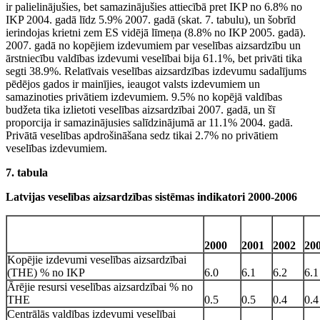
ir palielinājušies, bet samazinājušies attiecībā pret IKP no 6.8% no
IKP 2004. gadā līdz 5.9% 2007. gadā (skat. 7. tabulu), un šobrīd
ierindojas krietni zem ES vidējā līmeņa (8.8% no IKP 2005. gadā).
2007. gadā no kopējiem izdevumiem par veselības aizsardzību un
ārstniecību valdības izdevumi veselībai bija 61.1%, bet privāti tika
segti 38.9%. Relatīvais veselības aizsardzības izdevumu sadalījums
pēdējos gados ir mainījies, ieaugot valsts izdevumiem un
samazinoties privātiem izdevumiem. 9.5% no kopējā valdības
budžeta tika izlietoti veselības aizsardzībai 2007. gadā, un šī
proporcija ir samazinājusies salīdzinājumā ar 11.1% 2004. gadā.
Privātā veselības apdrošināšana sedz tikai 2.7% no privātiem
veselības izdevumiem.
7. tabula
Latvijas veselības aizsardzības sistēmas indikatori 2000-2006
2000
2001
2002
20
Kopējie izdevumi veselības aizsardzībai
(THE) % no IKP
6.0
6.1
6.2
6.1
Ārējie resursi veselības aizsardzībai % no
THE
0.5
0.5
0.4
0.4
Centrālās valdības izdevumi veselībai