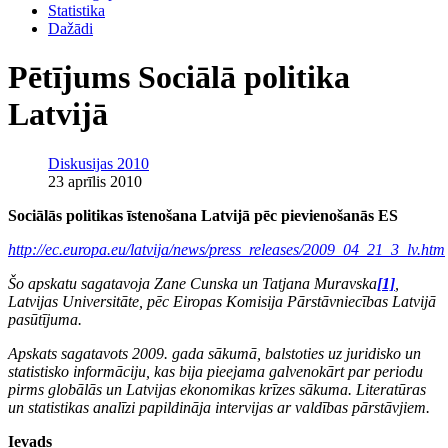
Statistika
Dažādi
Pētījums Sociālā politika
Latvijā
Diskusijas 2010
23 aprīlis 2010
Sociālās politikas īstenošana Latvijā pēc pievienošanās ES
http://ec.europa.eu/latvija/news/press_releases/2009_04_21_3_lv.htm
Šo apskatu sagatavoja Zane Cunska un Tatjana Muravska
[1]
,
Latvijas Universitāte, pēc Eiropas Komisija Pārstāvniecības Latvijā
pasūtījuma.
Apskats sagatavots 2009. gada sākumā, balstoties uz juridisko un
statistisko informāciju, kas bija pieejama galvenokārt par periodu
pirms globālās un Latvijas ekonomikas krīzes sākuma. Literatūras
un statistikas analīzi papildināja intervijas ar valdības pārstāvjiem.
Ievads