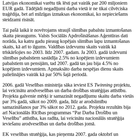
Latvijas ekonomikai varētu tik lēsti pat vairāk par 200 miljoniem
EUR gadā. Tādējādi negadījumi darba vietā ir ne tikai cilvēciska
traģēdija, bet arī milzīgas izmaksas ekonomikai, ko nepieciešams
steidzami risināt.
Tai pašā laikā ir novērojams straujš slimības pabalstu izmantošanas
skaita pieaugums. Valsts Sociālās Apdrošināšanas Aģentūras dati
norāda, ka katru gadu pieaug kopējais slimības lapu izmantošanas
skaits, kā arī to ilgums. Valdības izdevumu skaits vairāk kā
trīskāršojies no 2003. līdz 2007. gadam. Ja 2003. gadā izdevumi
slimības pabalstiem sastādīja 2.5% no kopējiem izdevumiem
pabalstiem un pensijām, tad 2007. gadā tas jau bija 4.5% no
kopējiem izdevumiem. Apmaksāto darba nespējas dienu skaits
palielinājies vairāk kā par 50% šajā periodā.
2006. gadā Veselības ministrija sāka ieviest ES
Twinning
projektu,
lai veicinātu arodveselības un darba drošības stratēģijas attīstību.
Projekta galvenie mērķi ir samazināt negadījumu skaitu darba vietās
par 3% gadā, sākot no 2009. gada, līdz ar arodslimību
samazināšanos par 3% sākot no 2012. gada. Projekta rezultāts bija
arī Nacionālās Rīcības programmas “Par Darba Drošību un
Veselību” attīstība, kas radīta, lai veicinātu nacionālās stratēģija
ieviešanu arodveselības un darba drošības jomā.
EK veselības stratēģija, kas pieņemta 2007. gada oktobrī un