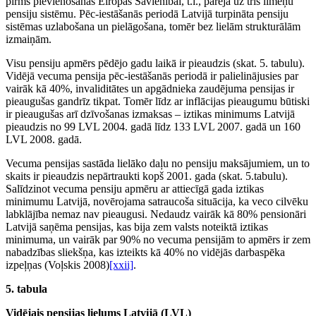
pirms pievienošanās Eiropas Savienībai, t.i., pāreja uz trīs līmeņu
pensiju sistēmu. Pēc-iestāšanās periodā Latvijā turpināta pensiju
sistēmas uzlabošana un pielāgošana, tomēr bez lielām strukturālām
izmaiņām.
Visu pensiju apmērs pēdējo gadu laikā ir pieaudzis (skat. 5. tabulu).
Vidējā vecuma pensija pēc-iestāšanās periodā ir palielinājusies par
vairāk kā 40%, invaliditātes un apgādnieka zaudējuma pensijas ir
pieaugušas gandrīz tikpat. Tomēr līdz ar inflācijas pieaugumu būtiski
ir pieaugušas arī dzīvošanas izmaksas – iztikas minimums Latvijā
pieaudzis no 99 LVL 2004. gadā līdz 133 LVL 2007. gadā un 160
LVL 2008. gadā.
Vecuma pensijas sastāda lielāko daļu no pensiju maksājumiem, un to
skaits ir pieaudzis nepārtraukti kopš 2001. gada (skat. 5.tabulu).
Salīdzinot vecuma pensiju apmēru ar attiecīgā gada iztikas
minimumu Latvijā, novērojama satraucoša situācija, ka veco cilvēku
labklājība nemaz nav pieaugusi. Nedaudz vairāk kā 80% pensionāri
Latvijā saņēma pensijas, kas bija zem valsts noteiktā iztikas
minimuma, un vairāk par 90% no vecuma pensijām to apmērs ir zem
nabadzības sliekšņa, kas izteikts kā 40% no vidējās darbaspēka
izpeļņas (Voļskis 2008)
[xxii]
.
5. tabula
Vidējais pensijas lielums Latvijā (LVL)