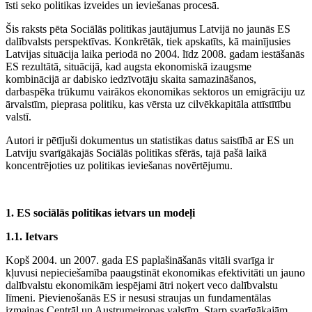
īsti seko politikas izveides un ieviešanas procesā.
Šis raksts pēta Sociālās politikas jautājumus Latvijā no jaunās ES
dalībvalsts perspektīvas. Konkrētāk, tiek apskatīts, kā mainījusies
Latvijas situācija laika periodā no 2004. līdz 2008. gadam iestāšanās
ES rezultātā, situācijā, kad augsta ekonomiskā izaugsme
kombinācijā ar dabisko iedzīvotāju skaita samazināšanos,
darbaspēka trūkumu vairākos ekonomikas sektoros un emigrāciju uz
ārvalstīm, pieprasa politiku, kas vērsta uz cilvēkkapitāla attīstītību
valstī.
Autori ir pētījuši dokumentus un statistikas datus saistībā ar ES un
Latviju svarīgākajās Sociālās politikas sfērās, tajā pašā laikā
koncentrējoties uz politikas ieviešanas novērtējumu.
1. ES sociālās politikas ietvars un modeļi
1.1.
Ietvars
Kopš 2004. un 2007. gada ES paplašināšanās vitāli svarīga ir
kļuvusi nepieciešamība paaugstināt ekonomikas efektivitāti un jauno
dalībvalstu ekonomikām iespējami ātri noķert veco dalībvalstu
līmeni. Pievienošanās ES ir nesusi straujas un fundamentālas
izmaiņas Centrāl un Austrumeiropas valstīm. Starp svarīgākajām