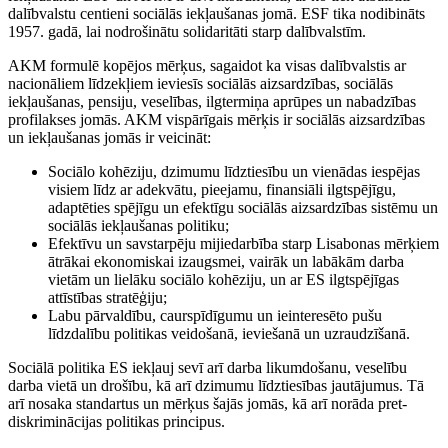
dalībvalstu centieni sociālās iekļaušanas jomā. ESF tika nodibināts
1957. gadā, lai nodrošinātu solidaritāti starp dalībvalstīm.
AKM formulē kopējos mērķus, sagaidot ka visas dalībvalstis ar
nacionāliem līdzekļiem ieviesīs sociālās aizsardzības, sociālās
iekļaušanas, pensiju, veselības, ilgtermiņa aprūpes un nabadzības
profilakses jomās. AKM vispārīgais mērķis ir sociālās aizsardzības
un iekļaušanas jomās ir veicināt:
Sociālo kohēziju, dzimumu līdztiesību un vienādas iespējas
visiem līdz ar adekvātu, pieejamu, finansiāli ilgtspējīgu,
adaptēties spējīgu un efektīgu sociālās aizsardzības sistēmu un
sociālās iekļaušanas politiku;
Efektīvu un savstarpēju mijiedarbība starp Lisabonas mērķiem
ātrākai ekonomiskai izaugsmei, vairāk un labākām darba
vietām un lielāku sociālo kohēziju, un ar ES ilgtspējīgas
attīstības stratēģiju;
Labu pārvaldību, caurspīdīgumu un ieinteresēto pušu
līdzdalību politikas veidošanā, ieviešanā un uzraudzīšanā.
Sociālā politika ES iekļauj sevī arī darba likumdošanu, veselību
darba vietā un drošību, kā arī dzimumu līdztiesības jautājumus. Tā
arī nosaka standartus un mērķus šajās jomās, kā arī norāda pret-
diskriminācijas politikas principus.