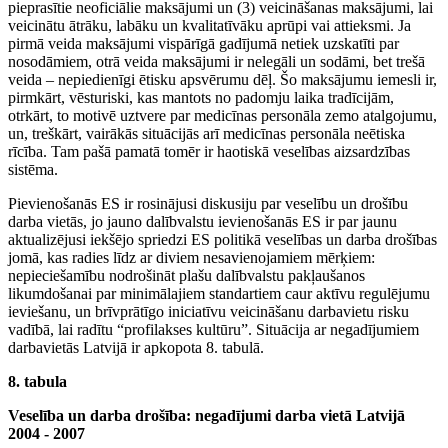
pieprasītie neoficiālie maksājumi un (3) veicināšanas maksājumi, lai
veicinātu ātrāku, labāku un kvalitatīvāku aprūpi vai attieksmi. Ja
pirmā veida maksājumi vispārīgā gadījumā netiek uzskatīti par
nosodāmiem, otrā veida maksājumi ir nelegāli un sodāmi, bet trešā
veida – nepiedienīgi ētisku apsvērumu dēļ. Šo maksājumu iemesli ir,
pirmkārt, vēsturiski, kas mantots no padomju laika tradīcijām,
otrkārt, to motivē uztvere par medicīnas personāla zemo atalgojumu,
un, treškārt, vairākās situācijās arī medicīnas personāla neētiska
rīcība. Tam pašā pamatā tomēr ir haotiskā veselības aizsardzības
sistēma.
Pievienošanās ES ir rosinājusi diskusiju par veselību un drošību
darba vietās, jo jauno dalībvalstu ievienošanās ES ir par jaunu
aktualizējusi iekšējo spriedzi ES politikā veselības un darba drošības
jomā, kas radies līdz ar diviem nesavienojamiem mērķiem:
nepieciešamību nodrošināt plašu dalībvalstu pakļaušanos
likumdošanai par minimālajiem standartiem caur aktīvu regulējumu
ieviešanu, un brīvprātīgo iniciatīvu veicināšanu darbavietu risku
vadībā, lai radītu “profilakses kultūru”. Situācija ar negadījumiem
darbavietās Latvijā ir apkopota 8. tabulā.
8. tabula
Veselība un darba drošība: negadījumi darba vietā Latvijā
2004 - 2007