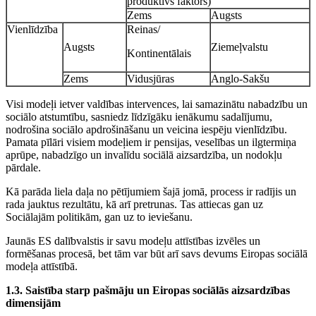
produktīvs faktors)
Zems
Augsts
Vienlīdzība
Reinas/
Augsts
Ziemeļvalstu
Kontinentālais
Zems
Vidusjūras
Anglo-Sakšu
Visi modeļi ietver valdības intervences, lai samazinātu nabadzību un
sociālo atstumtību, sasniedz līdzīgāku ienākumu sadalījumu,
nodrošina sociālo apdrošināšanu un veicina iespēju vienlīdzību.
Pamata pīlāri visiem modeļiem ir pensijas, veselības un ilgtermiņa
aprūpe, nabadzīgo un invalīdu sociālā aizsardzība, un nodokļu
pārdale.
Kā parāda liela daļa no pētījumiem šajā jomā, process ir radījis un
rada jauktus rezultātu, kā arī pretrunas. Tas attiecas gan uz
Sociālajām politikām, gan uz to ieviešanu.
Jaunās ES dalībvalstis ir savu modeļu attīstības izvēles un
formēšanas procesā, bet tām var būt arī savs devums Eiropas sociālā
modeļa attīstībā.
1.3. S
aistība starp pašmāju un Eiropas sociālās aizsardzības
dimensijām