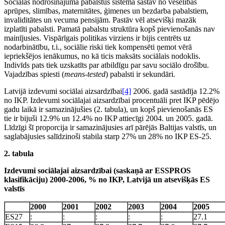
Sociālās nodrošinājuma pabalstus sistēma sastāv no veselības
aprūpes, slimības, maternitātes, ģimenes un bezdarba pabalstiem,
invaliditātes un vecuma pensijām. Pastāv vēl atsevišķi mazāk
izplatīti pabalsti. Pamatā pabalstu struktūra kopš pievienošanās nav
mainījusies. Vispārīgais politikas virziens ir bijis centrēts uz
nodarbinātību, t.i., sociālie riski tiek kompensēti ņemot vērā
iepriekšējos ienākumus, no kā ticis maksāts sociālais nodoklis.
Indivīds pats tiek uzskatīts par atbildīgu par savu sociālo drošību.
Vajadzības spiesti (
means-tested
) pabalsti ir sekundāri.
Latvijā izdevumi sociālai aizsardzībai
[4]
2006. gadā sastādīja 12.2%
no IKP. Izdevumi sociālajai aizsardzībai procentuāli pret IKP pēdējo
gadu laikā ir samazinājušies (2. tabula), un kopš pievienošanās ES
tie ir bijuši 12.9% un 12.4% no IKP attiecīgi 2004. un 2005. gadā.
Līdzīgi šī proporcija ir samazinājusies arī pārējās Baltijas valstīs, un
saglabājusies salīdzinoši stabila starp 27% un 28% no IKP ES-25.
2. tabula
Izdevumi sociālajai aizsardzībai (saskaņā ar ESSPROS
klasifikāciju) 2000-2006, % no IKP, Latvijā un atsevišķās ES
valstīs
2000
2001
2002
2003
2004
2005
ES27
:
:
:
:
:
27.1