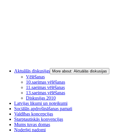
Aktuālās diskusijas
More about: Aktuālās diskusijas
Vēlēšanas
10.saeimas vēlēšanas
11.saeimas vēlēšanas
13.saeimas vēlēšanas
Diskusijas 2010
Latvijas likumi un noteikumi
Sociālās apdrošināšanas pamati
Valdības koncepcijas
Starptautiskās konvencijas
Mums tuvas domas
Noderīgi padomi