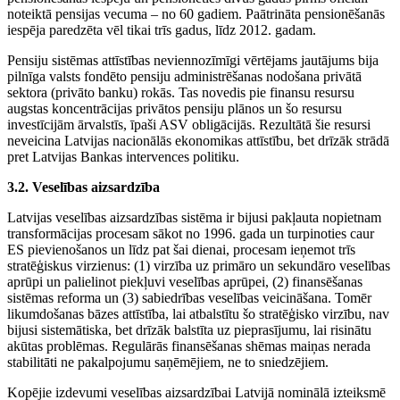
noteiktā pensijas vecuma – no 60 gadiem. Paātrināta pensionēšanās
iespēja paredzēta vēl tikai trīs gadus, līdz 2012. gadam.
Pensiju sistēmas attīstības neviennozīmīgi vērtējams jautājums bija
pilnīga valsts fondēto pensiju administrēšanas nodošana privātā
sektora (privāto banku) rokās. Tas novedis pie finansu resursu
augstas koncentrācijas privātos pensiju plānos un šo resursu
investīcijām ārvalstīs, īpaši ASV obligācijās. Rezultātā šie resursi
neveicina Latvijas nacionālās ekonomikas attīstību, bet drīzāk strādā
pret Latvijas Bankas intervences politiku.
3.2. Veselības aizsardzība
Latvijas veselības aizsardzības sistēma ir bijusi pakļauta nopietnam
transformācijas procesam sākot no 1996. gada un turpinoties caur
ES pievienošanos un līdz pat šai dienai, procesam ieņemot trīs
stratēģiskus virzienus: (1) virzība uz primāro un sekundāro veselības
aprūpi un palielinot piekļuvi veselības aprūpei, (2) finansēšanas
sistēmas reforma un (3) sabiedrības veselības veicināšana. Tomēr
likumdošanas bāzes attīstība, lai atbalstītu šo stratēģisko virzību, nav
bijusi sistemātiska, bet drīzāk balstīta uz pieprasījumu, lai risinātu
akūtas problēmas. Regulārās finansēšanas shēmas maiņas nerada
stabilitāti ne pakalpojumu saņēmējiem, ne to sniedzējiem.
Kopējie izdevumi veselības aizsardzībai Latvijā nominālā izteiksmē