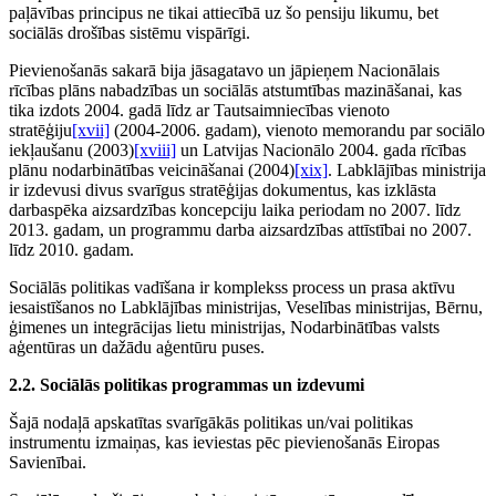
paļāvības principus ne tikai attiecībā uz šo pensiju likumu, bet
sociālās drošības sistēmu vispārīgi.
Pievienošanās sakarā bija jāsagatavo un jāpieņem Nacionālais
rīcības plāns nabadzības un sociālās atstumtības mazināšanai, kas
tika izdots 2004. gadā līdz ar Tautsaimniecības vienoto
stratēģiju
[xvii]
(2004-2006. gadam), vienoto memorandu par sociālo
iekļaušanu (2003)
[xviii]
un Latvijas Nacionālo 2004. gada rīcības
plānu nodarbinātības veicināšanai (2004)
[xix]
. Labklājības ministrija
ir izdevusi divus svarīgus stratēģijas dokumentus, kas izklāsta
darbaspēka aizsardzības koncepciju laika periodam no 2007. līdz
2013. gadam, un programmu darba aizsardzības attīstībai no 2007.
līdz 2010. gadam.
Sociālās politikas vadīšana ir komplekss process un prasa aktīvu
iesaistīšanos no Labklājības ministrijas, Veselības ministrijas, Bērnu,
ģimenes un integrācijas lietu ministrijas, Nodarbinātības valsts
aģentūras un dažādu aģentūru puses.
2.2. Sociālās politikas programmas un izdevumi
Šajā nodaļā apskatītas svarīgākās politikas un/vai politikas
instrumentu izmaiņas, kas ieviestas pēc pievienošanās Eiropas
Savienībai.