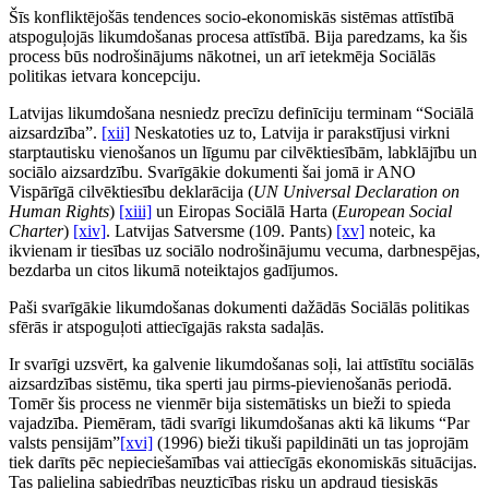
Šīs konfliktējošās tendences socio-ekonomiskās sistēmas attīstībā
atspoguļojās likumdošanas procesa attīstībā. Bija paredzams, ka šis
process būs nodrošinājums nākotnei, un arī ietekmēja Sociālās
politikas ietvara koncepciju.
Latvijas likumdošana nesniedz precīzu definīciju terminam “Sociālā
aizsardzība”.
[xii]
Neskatoties uz to, Latvija ir parakstījusi virkni
starptautisku vienošanos un līgumu par cilvēktiesībām, labklājību un
sociālo aizsardzību. Svarīgākie dokumenti šai jomā ir ANO
Vispārīgā cilvēktiesību deklarācija (
UN
Universal Declaration on
Human Rights
)
[xiii]
un Eiropas Sociālā Harta (
European Social
Charter
)
[xiv]
. Latvijas Satversme (109. Pants)
[xv]
noteic, ka
ikvienam ir tiesības uz sociālo nodrošinājumu vecuma, darbnespējas,
bezdarba un citos likumā noteiktajos gadījumos.
Paši svarīgākie likumdošanas dokumenti dažādās Sociālās politikas
sfērās ir atspoguļoti attiecīgajās raksta sadaļās.
Ir svarīgi uzsvērt, ka galvenie likumdošanas soļi, lai attīstītu sociālās
aizsardzības sistēmu, tika sperti jau pirms-pievienošanās periodā.
Tomēr šis process ne vienmēr bija sistemātisks un bieži to spieda
vajadzība. Piemēram, tādi svarīgi likumdošanas akti kā likums “Par
valsts pensijām”
[xvi]
(1996) bieži tikuši papildināti un tas joprojām
tiek darīts pēc nepieciešamības vai attiecīgās ekonomiskās situācijas.
Tas palielina sabiedrības neuzticības risku un apdraud tiesiskās