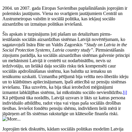
2004. un 2007. gada Eiropas Savienības paplašināšanās joprojām ir
polemisks jautājums. Viena no svarīgiem jautājumiem Centrāl un
Austrumeiropas valstīm ir sociālā politika, kas iekļauj sociālo
aizsardzību un izmaiņas politikas ieviešanā.
Šis apskats ir turpinājums ļoti plašam un detalizētam pirms-
iestāšanās sociālās aizsardzības sistēmas Latvijā novērtējumam, ko
sagatavojuši Ināra Bite un Valdis Zagorskis
“Study on Latvia in the
Social Protection Systems, Latvia country study”
. Pirmsiestāšanās
ziņojums parādīja, ka sociālās aizsardzības sistēmas galvenie principi
un mehānismi Latvijā ir centrēti uz nodarbinātību, nevis uz
iedzīvotāju, un lielākā daļa sociālo risku tiek kompensēti caur
sociālās apdrošināšanas sistēmu, kas balstīta uz iemaksu un
ienākumu uzskaiti. Uzmanība pētījumā bija veltīta neo-liberālo ideju
un to klātbūtnes apliecinājumam, īpaši attiecībā uz pensiju sistēmas
ieviešanu. Tika uzsvērts, ka bija tikai ierobežoti mēģinājumi
izmantot labklājības sistēmu, lai mīkstinātu sociālo nevienlīdzību.
[i]
Kā pētījumā tika norādīts, Latvijā uzsvars ir likts uz katras persona
individuālo atbildību, radot viņa vai viņas paša sociālās drošības
tiesības. Ieviešot fondēto pensiju shēmu, indivīdiem lielā mērā ir
jāpārņem arī šīs sistēmas raksturīgie un klātesošie finanšu riski.
Joprojām tiek diskutēts, kādam sociālās politikas modelim Latvija