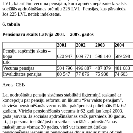
LVL, kā arī tām vecuma pensijām, kuru apmērs nepārsniedz valsts
sociālās apdrošināšanas prēmiju 225 LVL. Pensijas, kas pārsniedz
šos 225 LVL netiek indeksētas.
6. tabula
Pensionāru skaits Latvijā 2001. – 2007. gados
2001
2002
2003
2004
Pensiju saņēmēju skaits –
kopā
620 947
609 771
598 140
589 598
t.sk.
Vecuma pensijas
504 796
496 887
487 879
481 683
Invaliditātes pensijas
80 547
77 876
75 938
74 603
Avots: CSB
Lai nodrošinātu pensiju sistēmas stabilitāti ilgtermiņā saskaņā ar
koncepciju par pensiju reformu un likumu “Par valsts pensijām”,
sieviešu pensionēšanās vecums tika pakāpeniski palielināts līdz 62
gadiem. Vīriešu pensionēšanās vecums ir 62 gadi jau kopš 2003.
gada janvāra. Ja sociālās apdrošināšanas stāžs pārsniedz 30 gadus,
t.i., ja persona ir strādājusi un veikusi sociālās apdrošināšanas
maksājumus vismaz 30 gadus, viņš var izmantot ātrākas
pensionēšanas iespēju un pensionēties divus gadus pirms oficiāli