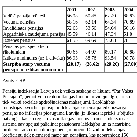
2001
2002
2003
2004
Vidējā pensija mēnesī
56.98
60.45
62.49
68.83
Vecuma pensijas
58.16
62.14
64.34
70.89
Invaliditātes pensijas
52.63
53.56
54.64
60.16
Apgādnieka zaudējuma pensijas
45.59
46.14
47.34
51.8
Izdienes pensijas
61.55
69.69
73.08
78.11
Pensijas pēc speciāliem
rīkojumiem
80.65
84.97
89.17
98.88
Iztikas minimums (uz 1 cilvēku)
86.93
88.76
93.54
98.78
Starpība starp vecuma
(28.17)
(26.62)
(29.20)
(27.89
pensiju un iztikas minimumu
Avots: CSB
Pensiju indeksācija Latvijā tiek veikta saskaņā ar likumu “Par Valsts
Pensijām”, ņemot vērā reālo inflācijas līmeni un vidējo algu, no kā
tiek veikti sociālās apdrošināšanas maksājumi. Labklājības
ministrijas izveidotā pensiju indeksācijas sistēma paredz aizsargāt
pensijas no inflācijas pieauguma Latvijā, jo likmes iepriekš ir bijušas
pat augstākas kā reģistrētais inflācijas līmenis. Tomēr indeksācijas
sistēma nav spējusi palielināt pensionāru labklājību un tā neatrisina
problēmu ar zemo šobrīdējo pensiju līmeni. Dažādi indeksācijas
koeficienti tiek piemēroti mazajām pensijām, kas nepārsniedz 150