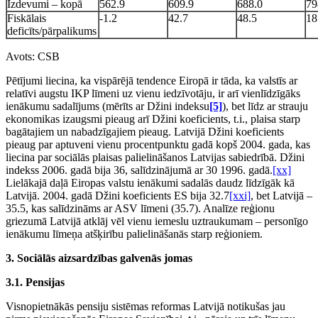
Izdevumi – kopā
562.9
609.9
688.0
79
Fiskālais
-1.2
42.7
48.5
18
deficīts/pārpalikums
Avots: CSB
Pētījumi liecina, ka vispārējā tendence Eiropā ir tāda, ka valstīs ar
relatīvi augstu IKP līmeni uz vienu iedzīvotāju, ir arī vienlīdzīgāks
ienākumu sadalījums (mērīts ar Džini indeksu
[5]
), bet līdz ar strauju
ekonomikas izaugsmi pieaug arī Džini koeficients, t.i., plaisa starp
bagātajiem un nabadzīgajiem pieaug. Latvijā Džini koeficients
pieaug par aptuveni vienu procentpunktu gadā kopš 2004. gada, kas
liecina par sociālās plaisas palielināšanos Latvijas sabiedrībā. Džini
indekss 2006. gadā bija 36, salīdzinājumā ar 30 1996. gadā.
[xx]
Lielākajā daļā Eiropas valstu ienākumi sadalās daudz līdzīgāk kā
Latvijā. 2004. gadā Džini koeficients ES bija 32.7
[xxi]
, bet Latvijā –
35.5, kas salīdzināms ar ASV līmeni (35.7). Analīze reģionu
griezumā Latvijā atklāj vēl vienu iemeslu uztraukumam – personīgo
ienākumu līmeņa atšķirību palielināšanās starp reģioniem.
3. Sociālās aizsardzības galvenās jomas
3.1. Pensijas
Visnopietnākās pensiju sistēmas reformas Latvijā notikušas jau