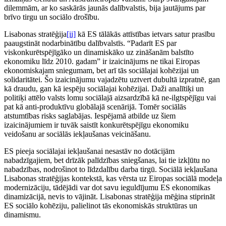
dilemmām, ar ko saskārās jaunās dalībvalstis, bija jautājums par
brīvo tirgu un sociālo drošību.
Lisabonas stratēģija
[ii]
kā ES tālākās attīstības ietvars satur prasību
paaugstināt nodarbinātību dalībvalstīs. “Padarīt ES par
viskonkurētspējīgāko un dinamiskāko uz zināšanām balstīto
ekonomiku līdz 2010. gadam” ir izaicinājums ne tikai Eiropas
ekonomiskajam sniegumam, bet arī tās sociālajai kohēzijai un
solidaritātei. Šo izaicinājumu vajadzētu uztvert dubultā izpratnē, gan
kā draudu, gan kā iespēju sociālajai kohēzijai. Daži analītiķi un
politiķi attēlo valsts lomu sociālajā aizsardzībā kā ne-ilgtspējīgu vai
pat kā anti-produktīvu globālajā scenārijā. Tomēr sociālās
atstumtības risks saglabājas. Iespējamā atbilde uz šiem
izaicinājumiem ir tuvāk saistīt konkurētspējīgu ekonomiku
veidošanu ar sociālās iekļaušanas veicināšanu.
ES pieeja sociālajai iekļaušanai nesastāv no dotācijām
nabadzīgajiem, bet drīzāk palīdzības sniegšanas, lai tie izkļūtu no
nabadzības, nodrošinot to līdzdalību darba tirgū. Sociālā iekļaušana
Lisabonas stratēģijas kontekstā, kas vērsta uz Eiropas sociālā modeļa
modernizāciju, tādējādi var dot savu ieguldījumu ES ekonomikas
dinamizācijā, nevis to vājināt. Lisabonas stratēģija mēģina stiprināt
ES sociālo kohēziju, palielinot tās ekonomiskās struktūras un
dinamismu.