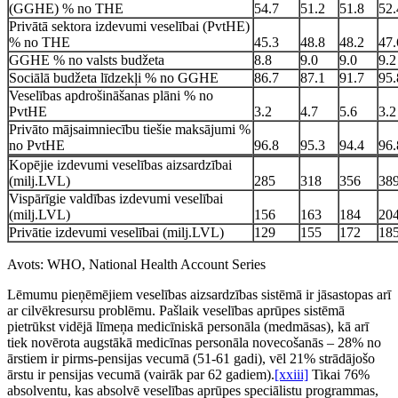
(GGHE) % no THE
54.7
51.2
51.8
52.
Privātā sektora izdevumi veselībai (PvtHE)
% no THE
45.3
48.8
48.2
47.
GGHE % no valsts budžeta
8.8
9.0
9.0
9.2
Sociālā budžeta līdzekļi % no GGHE
86.7
87.1
91.7
95.
Veselības apdrošināšanas plāni % no
PvtHE
3.2
4.7
5.6
3.2
Privāto mājsaimniecību tiešie maksājumi %
no PvtHE
96.8
95.3
94.4
96.
Kopējie izdevumi veselības aizsardzībai
(milj.LVL)
285
318
356
38
Vispārīgie valdības izdevumi veselībai
(milj.LVL)
156
163
184
20
Privātie izdevumi veselībai (milj.LVL)
129
155
172
18
Avots: WHO, National Health Account Series
Lēmumu pieņēmējiem veselības aizsardzības sistēmā ir jāsastopas arī
ar cilvēkresursu problēmu. Pašlaik veselības aprūpes sistēmā
pietrūkst vidējā līmeņa medicīniskā personāla (medmāsas), kā arī
tiek novērota augstākā medicīnas personāla novecošanās – 28% no
ārstiem ir pirms-pensijas vecumā (51-61 gadi), vēl 21% strādājošo
ārstu ir pensijas vecumā (vairāk par 62 gadiem).
[xxiii]
Tikai 76%
absolventu, kas absolvē veselības aprūpes speciālistu programmas,