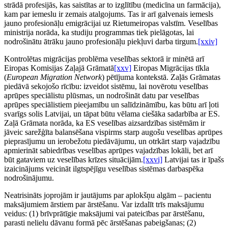
strādā profesijās, kas saistītas ar to izglītību (medicīna un farmācija),
kam par iemeslu ir zemais atalgojums. Tas ir arī galvenais iemesls
jauno profesionāļu emigrācijai uz Rietumeiropas valstīm. Veselības
ministrija norāda, ka studiju programmas tiek pielāgotas, lai
nodrošinātu ātrāku jauno profesionāļu piekļuvi darba tirgum.
[xxiv]
Kontrolētas migrācijas problēma veselības sektorā ir minētā arī
Eiropas Komisijas Zaļajā Grāmatā
[xxv]
Eiropas Migrācijas tīkla
(
European Migration Network
) pētījuma kontekstā. Zaļās Grāmatas
piedāvā sekojošo rīcību: izveidot sistēmu, lai novērotu veselības
aprūpes speciālistu plūsmas, un nodrošināt datu par veselības
aprūpes speciālistiem pieejamību un salīdzināmību, kas būtu arī ļoti
svarīgs solis Latvijai, un tāpat būtu vēlama ciešāka sadarbība ar ES.
Zaļā Grāmata norāda, ka ES veselības aizsardzības sistēmām ir
jāveic sarežģīta balansēšana vispirms starp augošu veselības aprūpes
pieprasījumu un ierobežotu piedāvājumu, un otrkārt starp vajadzību
apmierināt sabiedrības veselības aprūpes vajadzības lokāli, bet arī
būt gataviem uz veselības krīzes situācijām.
[xxvi]
Latvijai tas ir īpašs
izaicinājums veicināt ilgtspējīgu veselības sistēmas darbaspēka
nodrošinājumu.
Neatrisināts joprojām ir jautājums par aplokšņu algām – pacientu
maksājumiem ārstiem par ārstēšanu. Var izdalīt trīs maksājumu
veidus: (1) brīvprātīgie maksājumi vai pateicības par ārstēšanu,
parasti nelielu dāvanu formā pēc ārstēšanas pabeigšanas; (2)