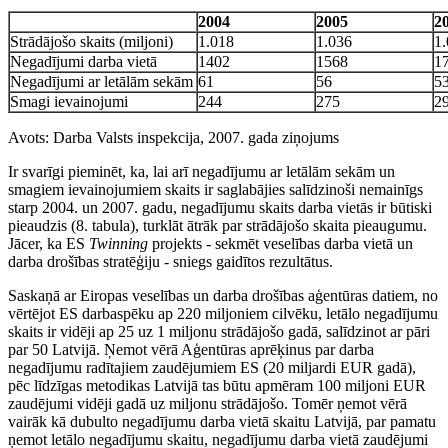
2004
2005
2
Strādājošo skaits (miljoni)
1.018
1.036
1
Negadījumi darba vietā
1402
1568
1
Negadījumi ar letālām sekām
61
56
5
Smagi ievainojumi
244
275
2
Avots: Darba Valsts inspekcija, 2007. gada ziņojums
Ir svarīgi pieminēt, ka, lai arī negadījumu ar letālām sekām un
smagiem ievainojumiem skaits ir saglabājies salīdzinoši nemainīgs
starp 2004. un 2007. gadu, negadījumu skaits darba vietās ir būtiski
pieaudzis (8. tabula), turklāt ātrāk par strādājošo skaita pieaugumu.
Jācer, ka ES
Twinning
projekts - sekmēt veselības darba vietā un
darba drošības stratēģiju - sniegs gaidītos rezultātus.
Saskaņā ar Eiropas veselības un darba drošības aģentūras datiem, no
vērtējot ES darbaspēku ap 220 miljoniem cilvēku, letālo negadījumu
skaits ir vidēji ap 25 uz 1 miljonu strādājošo gadā, salīdzinot ar pāri
par 50 Latvijā. Ņemot vērā Aģentūras aprēķinus par darba
negadījumu radītajiem zaudējumiem ES (20 miljardi EUR gadā),
pēc līdzīgas metodikas Latvijā tas būtu apmēram 100 miljoni EUR
zaudējumi vidēji gadā uz miljonu strādājošo. Tomēr ņemot vērā
vairāk kā dubulto negadījumu darba vietā skaitu Latvijā, par pamatu
ņemot letālo negadījumu skaitu, negadījumu darba vietā zaudējumi