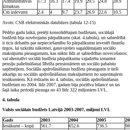
Administratīvās
17.3
16.3
17.4
19.9
20.5
24.8
28.9
izmaksas
Citi izdevumi
2.4
4
9.7
23.7
26.9
22.6
10.5
Avots: CSB elektroniskās datubāzes (tabula 12-15)
Pēdējo gadu laikā, pretēji konsolidētajam budžetam, sociālajā
budžetā bija novērojams pārpalikums (skat. 4.tabulu), un sabiedrībā
ir ticis debatēts par nepieciešamību šo pārpalikumu investēt finanšu
tirgos, lai uzkrātu nākotnei, gatavojoties sagaidāmajam sociālo
maksājumu pieaugumam, kas nāktu līdz ar sabiedrības novecošanos;
vai alternatīvi sociālā budžeta pārpalikumu vajadzētu izmantot
pensiju palielināšanai šībrīža pensionāriem un sociālo pabalstu
saņēmējiem. Sociālās apdrošināšanas budžeta pieaugums ir tieši
atkarīgs no sociālās apdrošināšanas maksājumiem no saņemtajiem
ienākumiem. Kā redzams no 4. tabulas, sociālās apdrošināšanas
budžetam no 2004. līdz 2007. gadam bija pozitīva bilance un tas
šajā laika periodā pieauga no 43 līdz 322 miljoniem LVL.
4. tabula
Valsts sociālais budžets Latvijā 2003-2007, miljoni LVL
Gads
2003
2004
2005
20
Ienākumi – kopā
561.7
652.6
736.5
98