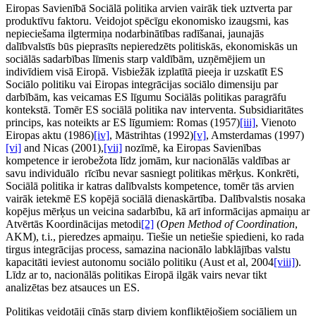
Eiropas Savienībā Sociālā politika arvien vairāk tiek uztverta par
produktīvu faktoru. Veidojot spēcīgu ekonomisko izaugsmi, kas
nepieciešama ilgtermiņa nodarbinātības radīšanai, jaunajās
dalībvalstīs būs pieprasīts nepieredzēts politiskās, ekonomiskās un
sociālās sadarbības līmenis starp valdībām, uzņēmējiem un
indivīdiem visā Eiropā. Visbiežāk izplatītā pieeja ir uzskatīt ES
Sociālo politiku vai Eiropas integrācijas sociālo dimensiju par
darbībām, kas veicamas ES līgumu Sociālās politikas paragrāfu
kontekstā. Tomēr ES sociālā politika nav interventa. Subsidiaritātes
princips, kas noteikts ar ES līgumiem: Romas (1957)
[iii]
, Vienoto
Eiropas aktu (1986)
[iv]
, Māstrihtas (1992)
[v]
, Amsterdamas (1997)
[vi]
and Nicas (2001),
[vii]
nozīmē, ka Eiropas Savienības
kompetence ir ierobežota līdz jomām, kur nacionālās valdības ar
savu individuālo rīcību nevar sasniegt politikas mērķus. Konkrēti,
Sociālā politika ir katras dalībvalsts kompetence, tomēr tās arvien
vairāk ietekmē ES kopējā sociālā dienaskārtība. Dalībvalstis nosaka
kopējus mērķus un veicina sadarbību, kā arī informācijas apmaiņu ar
Atvērtās Koordinācijas metodi
[2]
(
Open Method of Coordination
,
AKM), t.i., pieredzes apmaiņu. Tiešie un netiešie spiedieni, ko rada
tirgus integrācijas process, samazina nacionālo labklājības valstu
kapacitāti ieviest autonomu sociālo politiku (Aust et al, 2004
[viii]
).
Līdz ar to, nacionālās politikas Eiropā ilgāk vairs nevar tikt
analizētas bez atsauces un ES.
Politikas veidotāji cīnās starp diviem konfliktējošiem sociāliem un