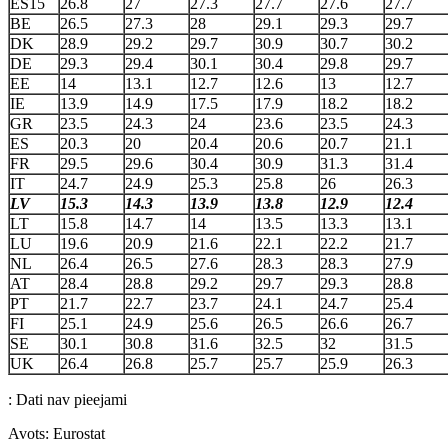
ES15
26.8
27
27.3
27.7
27.6
27.7
BE
26.5
27.3
28
29.1
29.3
29.7
DK
28.9
29.2
29.7
30.9
30.7
30.2
DE
29.3
29.4
30.1
30.4
29.8
29.7
EE
14
13.1
12.7
12.6
13
12.7
IE
13.9
14.9
17.5
17.9
18.2
18.2
GR
23.5
24.3
24
23.6
23.5
24.3
ES
20.3
20
20.4
20.6
20.7
21.1
FR
29.5
29.6
30.4
30.9
31.3
31.4
IT
24.7
24.9
25.3
25.8
26
26.3
LV
15.3
14.3
13.9
13.8
12.9
12.4
LT
15.8
14.7
14
13.5
13.3
13.1
LU
19.6
20.9
21.6
22.1
22.2
21.7
NL
26.4
26.5
27.6
28.3
28.3
27.9
AT
28.4
28.8
29.2
29.7
29.3
28.8
PT
21.7
22.7
23.7
24.1
24.7
25.4
FI
25.1
24.9
25.6
26.5
26.6
26.7
SE
30.1
30.8
31.6
32.5
32
31.5
UK
26.4
26.8
25.7
25.7
25.9
26.3
: Dati nav pieejami
Avots: Eurostat