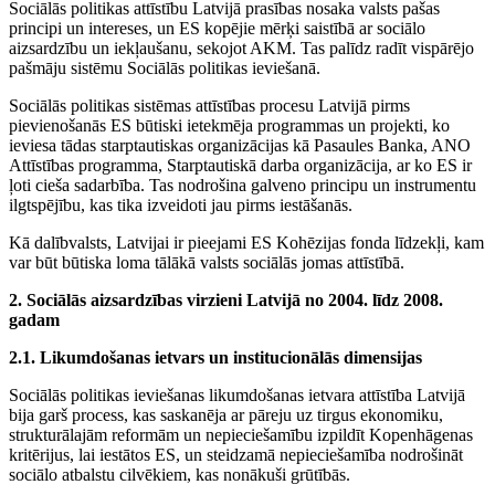
Sociālās politikas attīstību Latvijā prasības nosaka valsts pašas
principi un intereses, un ES kopējie mērķi saistībā ar sociālo
aizsardzību un iekļaušanu, sekojot AKM. Tas palīdz radīt vispārējo
pašmāju sistēmu Sociālās politikas ieviešanā.
Sociālās politikas sistēmas attīstības procesu Latvijā pirms
pievienošanās ES būtiski ietekmēja programmas un projekti, ko
ieviesa tādas starptautiskas organizācijas kā Pasaules Banka, ANO
Attīstības programma, Starptautiskā darba organizācija, ar ko ES ir
ļoti cieša sadarbība. Tas nodrošina galveno principu un instrumentu
ilgtspējību, kas tika izveidoti jau pirms iestāšanās.
Kā dalībvalsts, Latvijai ir pieejami ES Kohēzijas fonda līdzekļi, kam
var būt būtiska loma tālākā valsts sociālās jomas attīstībā.
2. Sociālās aizsardzības virzieni Latvijā no 2004. līdz 2008.
gadam
2.
1. Likumdošanas ietvars un institucionālās dimensijas
Sociālās politikas ieviešanas likumdošanas ietvara attīstība Latvijā
bija garš process, kas saskanēja ar pāreju uz tirgus ekonomiku,
strukturālajām reformām un nepieciešamību izpildīt Kopenhāgenas
kritērijus, lai iestātos ES, un steidzamā nepieciešamība nodrošināt
sociālo atbalstu cilvēkiem, kas nonākuši grūtībās.