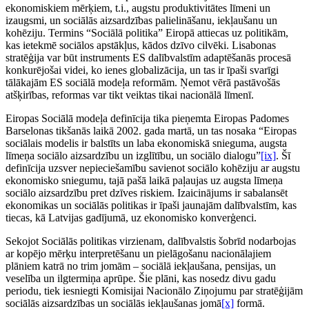
ekonomiskiem mērķiem, t.i., augstu produktivitātes līmeni un
izaugsmi, un sociālās aizsardzības palielināšanu, iekļaušanu un
kohēziju. Termins “Sociālā politika” Eiropā attiecas uz politikām,
kas ietekmē sociālos apstākļus, kādos dzīvo cilvēki. Lisabonas
stratēģija var būt instruments ES dalībvalstīm adaptēšanās procesā
konkurējošai videi, ko ienes globalizācija, un tas ir īpaši svarīgi
tālākajām ES sociālā modeļa reformām. Ņemot vērā pastāvošās
atšķirības, reformas var tikt veiktas tikai nacionālā līmenī.
Eiropas Sociālā modeļa definīcija tika pieņemta Eiropas Padomes
Barselonas tikšanās laikā 2002. gada martā, un tas nosaka “Eiropas
sociālais modelis ir balstīts un laba ekonomiskā snieguma, augsta
līmeņa sociālo aizsardzību un izglītību, un sociālo dialogu”
[ix]
. Šī
definīcija uzsver nepieciešamību savienot sociālo kohēziju ar augstu
ekonomisko sniegumu, tajā pašā laikā paļaujas uz augsta līmeņa
sociālo aizsardzību pret dzīves riskiem. Izaicinājums ir sabalansēt
ekonomikas un sociālās politikas ir īpaši jaunajām dalībvalstīm, kas
tiecas, kā Latvijas gadījumā, uz ekonomisko konverģenci.
Sekojot Sociālās politikas virzienam, dalībvalstis šobrīd nodarbojas
ar kopējo mērķu interpretēšanu un pielāgošanu nacionālajiem
plāniem katrā no trim jomām – sociālā iekļaušana, pensijas, un
veselība un ilgtermiņa aprūpe. Šie plāni, kas nosedz divu gadu
periodu, tiek iesniegti Komisijai Nacionālo Ziņojumu par stratēģijām
sociālās aizsardzības un sociālās iekļaušanas jomā
[x]
formā.