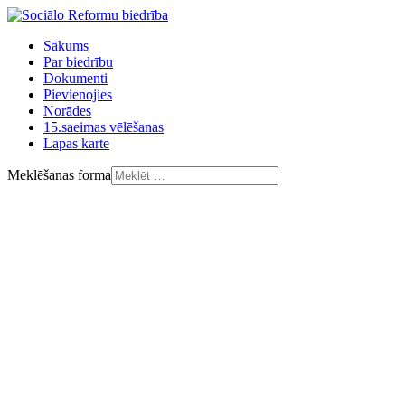
Sākums
Par biedrību
Dokumenti
Pievienojies
Norādes
15.saeimas vēlēšanas
Lapas karte
Meklēšanas forma