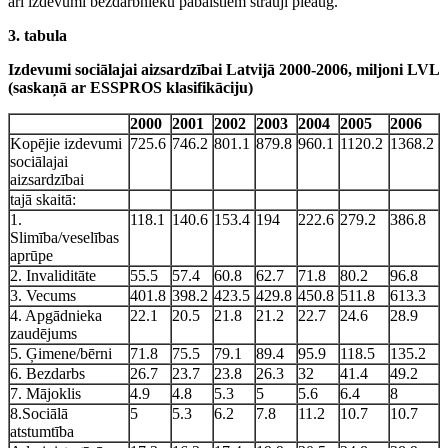
arī izdevumi bezdarbnieku pabalstiem strauji pieaug.
3. tabula
Izdevumi sociālajai aizsardzībai Latvijā 2000-2006, miljoni LVL
(saskaņā ar ESSPROS klasifikāciju)
2000
2001
2002
2003
2004
2005
2006
Kopējie izdevumi
725.6
746.2
801.1
879.8
960.1
1120.2
1368.2
sociālajai
aizsardzībai
tajā skaitā:
1.
118.1
140.6
153.4
194
222.6
279.2
386.8
Slimība/veselības
aprūpe
2. Invaliditāte
55.5
57.4
60.8
62.7
71.8
80.2
96.8
3. Vecums
401.8
398.2
423.5
429.8
450.8
511.8
613.3
4. Apgādnieka
22.1
20.5
21.8
21.2
22.7
24.6
28.9
zaudējums
5. Ģimene/bērni
71.8
75.5
79.1
89.4
95.9
118.5
135.2
6. Bezdarbs
26.7
23.7
23.8
26.3
32
41.4
49.2
7. Mājoklis
4.9
4.8
5.3
5
5.6
6.4
8
8.Sociālā
5
5.3
6.2
7.8
11.2
10.7
10.7
atstumtība