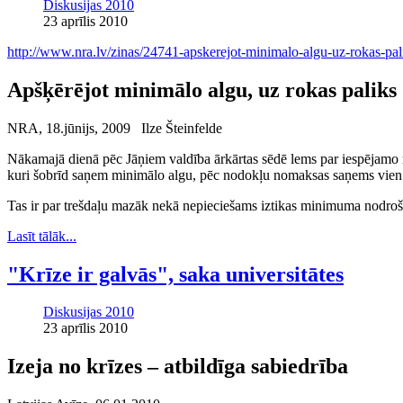
Diskusijas 2010
23 aprīlis 2010
http://www.nra.lv/zinas/24741-apskerejot-minimalo-algu-uz-rokas-pal
Apšķērējot minimālo algu, uz rokas paliks 
NRA, 18.jūnijs, 2009 Ilze Šteinfelde
Nākamajā dienā pēc Jāņiem valdība ārkārtas sēdē lems par iespējamo mi
kuri šobrīd saņem minimālo algu, pēc nodokļu nomaksas saņems vien 
Tas ir par trešdaļu mazāk nekā nepieciešams iztikas minimuma nodroš
Lasīt tālāk...
"Krīze ir galvās", saka universitātes
Diskusijas 2010
23 aprīlis 2010
Izeja no krīzes – atbildīga sabiedrība