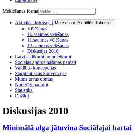
Lapas karte
Meklēšanas forma
Aktuālās diskusijas
More about: Aktuālās diskusijas
Vēlēšanas
10.saeimas vēlēšanas
11.saeimas vēlēšanas
13.saeimas vēlēšanas
Diskusijas 2010
Latvijas likumi un noteikumi
Sociālās apdrošināšanas pamati
Valdības koncepcijas
Starptautiskās konvencijas
Mums tuvas domas
Noderīgi padomi
Statistika
Dažādi
Diskusijas 2010
Minimālā alga jātuvina Sociālajai hartai