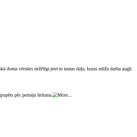
kā doma vērsties nežēlīgi pret to tautas daļu, kuras mūža darba augļi
grupēts pēc pensiju lieluma.