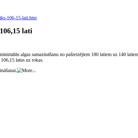
iks-106-15-lati.htm
106,15 lati
nimālās algas samazināšanu no pašreizējiem 180 latiem uz 140 latiem. J
106,15 latus uz rokas.
ināšanai.