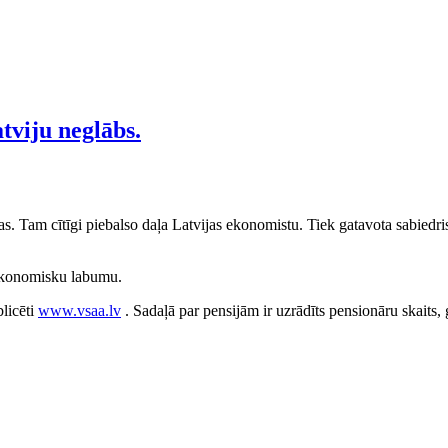
tviju neglābs.
s. Tam cītīgi piebalso daļa Latvijas ekonomistu. Tiek gatavota sabiedris
 ekonomisku labumu.
blicēti
www.vsaa.lv
. Sadaļā par pensijām ir uzrādīts pensionāru skaits, 