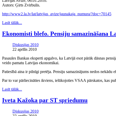
Latvijas Avīze, 06.01.2010.
Autors: Ģirts Zvirbulis.
http://www2.la.lv/lat/latvijas_avize/jaunakaja_numura/?doc=70145
Lasīt tālāk...
Ekonomisti blefo. Pensiju samazināšana La
Diskusijas 2010
22 aprīlis 2010
Pasaules Bankas eksperti apgalvo, ka Latvijā esot pārāk dāsnas pensija
veido pamatu Latvijas ekonomikai.
Patiesībā aina ir pilnīgi pretēja. Pensiju samazinājums nedos nekādu
Par to var pārliecināties ikviens, ielūkojoties VSAA pārskatos, kas pu
Lasīt tālāk...
Iveta Kažoka par ST spriedumu
Diskusijas 2010
22 aprīlis 2010