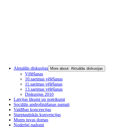
Aktuālās diskusijas
More about: Aktuālās diskusijas
Vēlēšanas
10.saeimas vēlēšanas
11.saeimas vēlēšanas
13.saeimas vēlēšanas
Diskusijas 2010
Latvijas likumi un noteikumi
Sociālās apdrošināšanas pamati
Valdības koncepcijas
Starptautiskās konvencijas
Mums tuvas domas
Noderīgi padomi