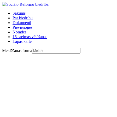
Sākums
Par biedrību
Dokumenti
Pievienojies
Norādes
15.saeimas vēlēšanas
Lapas karte
Meklēšanas forma